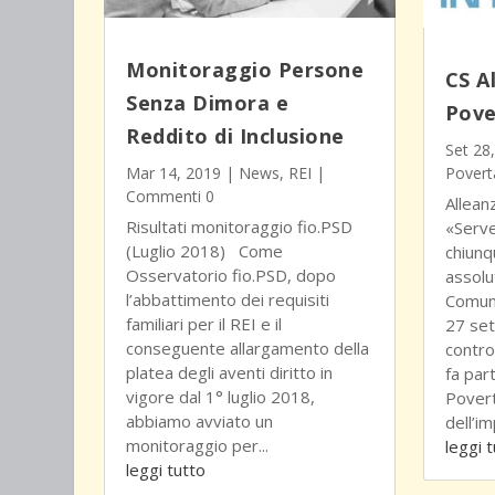
Monitoraggio Persone
CS A
Senza Dimora e
Pove
Reddito di Inclusione
Set 28
Mar 14, 2019
|
News
,
REI
|
Povert
Commenti 0
Allean
Risultati monitoraggio fio.PSD
«Serve
(Luglio 2018) Come
chiunq
Osservatorio fio.PSD, dopo
assolu
l’abbattimento dei requisiti
Comuni
familiari per il REI e il
27 set
conseguente allargamento della
contro
platea degli aventi diritto in
fa par
vigore dal 1° luglio 2018,
Pover
abbiamo avviato un
dell’i
monitoraggio per...
leggi 
leggi tutto