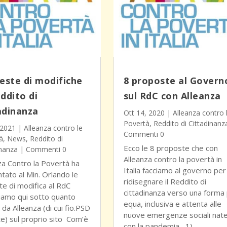
ieste di modifiche
8 proposte al Govern
eddito di
sul RdC con Alleanza
adinanza
Ott 14, 2020
|
Alleanza contro 
Povertà
,
Reddito di Cittadinanz
 2021
|
Alleanza contro le
Commenti 0
à
,
News
,
Reddito di
Ecco le 8 proposte che con
inanza
| Commenti 0
Alleanza contro la povertà in
za Contro la Povertà ha
Italia facciamo al governo per
tato al Min. Orlando le
ridisegnare il Reddito di
ste di modifica al RdC
cittadinanza verso una forma 
iamo qui sotto quanto
equa, inclusiva e attenta alle
 da Alleanza (di cui fio.PSD
nuove emergenze sociali nat
te) sul proprio sito Com’è
con la pandemia 1)