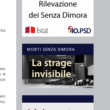
otta
MORTI SENZA DIMORA
uate
i di
 può
rato
iva,