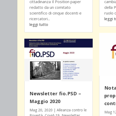
cittadinanza Il Position paper
cambia
redatto da un comitato
della 
scientifico di cinque docenti e
ruolo d
ricercatori...
leggi 
leggi tutto
Nota
Newsletter fio.PSD –
prop
Maggio 2020
cont
Mag 20, 2020
|
Alleanza contro le
Mag 12
Povertà
,
Covid-19
,
Newsletter
,