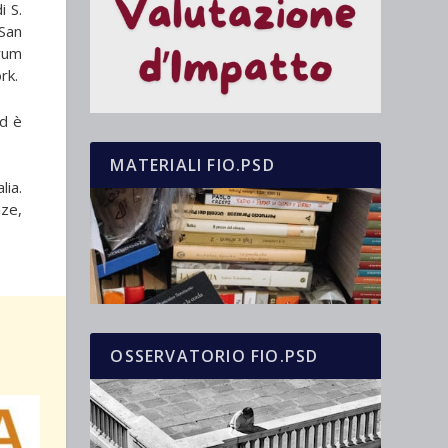
i S.
 San
rum
rk.
ed è
MATERIALI FIO.PSD
lia.
nze,
OSSERVATORIO FIO.PSD