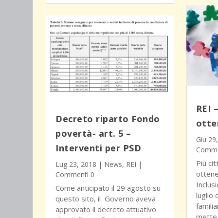
REI 
Decreto riparto Fondo
otte
povertà- art. 5 –
Giu 29
Interventi per PSD
Comme
Più ci
Lug 23, 2018
|
News
,
REI
|
ottene
Commenti 0
Inclus
Come anticipato il 29 agosto su
luglio 
questo sito, il Governo aveva
familia
approvato il decreto attuativo
mette 