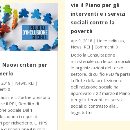
via il Piano per gli
interventi e i servizi
sociali contro la
povertà
Apr 9, 2018
|
Linee Indirizzo
,
News
,
REI
| Commenti 0
Dopo la Consultazione
ministeriale con le parti social
– Nuovi criteri per
le organizzazioni del terzo
nerlo
settore, di cui fio.PSD fa part
la Rete della protezione e
, 2018
|
News
,
REI
|
dell'inclusione sociale ha
nti 0
approvato il 22 marzo il Piano
ttadini e cittadine possono
per gli interventi e i servizi
re il REI, Reddito di
sociali di contrasto alla...
ione Sociale Dal 1
leggi tutto
decadono i requisiti
ri per richiederlo. L'INPS
a disposizione il nuovo