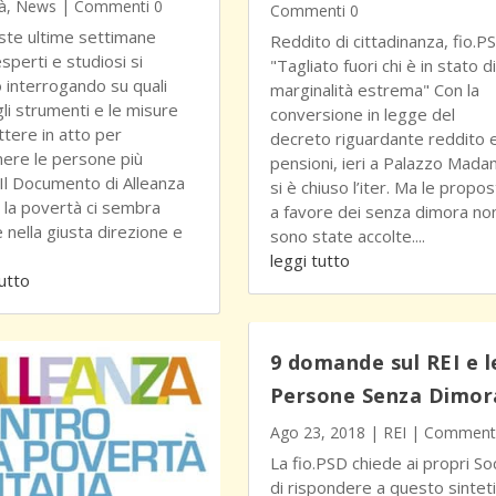
à
,
News
| Commenti 0
Commenti 0
ste ultime settimane
Reddito di cittadinanza, fio.P
esperti e studiosi si
"Tagliato fuori chi è in stato di
 interrogando su quali
marginalità estrema" Con la
gli strumenti e le misure
conversione in legge del
tere in atto per
decreto riguardante reddito 
ere le persone più
pensioni, ieri a Palazzo Mada
. Il Documento di Alleanza
si è chiuso l’iter. Ma le propo
 la povertà ci sembra
a favore dei senza dimora no
 nella giusta direzione e
sono state accolte....
leggi tutto
tutto
9 domande sul REI e l
Persone Senza Dimor
Ago 23, 2018
|
REI
| Commenti
La fio.PSD chiede ai propri Soc
di rispondere a questo sintet