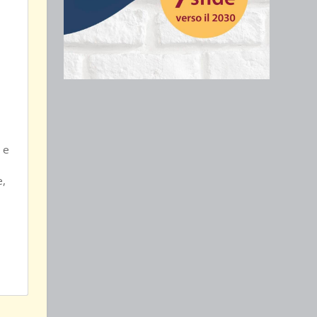
i e
e,