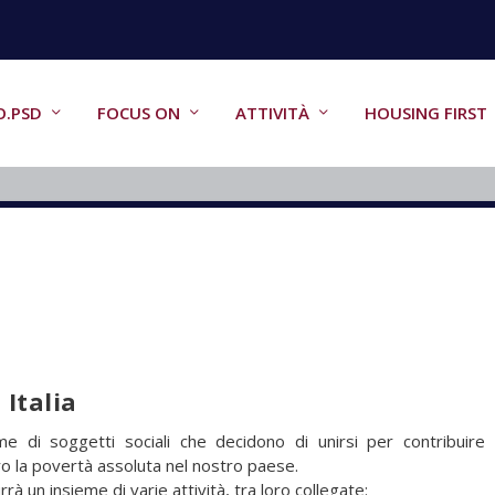
O.PSD
FOCUS ON
ATTIVITÀ
HOUSING FIRST
 Italia
e di soggetti sociali che decidono di unirsi per contribuire a
ro la povertà assoluta nel nostro paese.
à un insieme di varie attività, tra loro collegate: