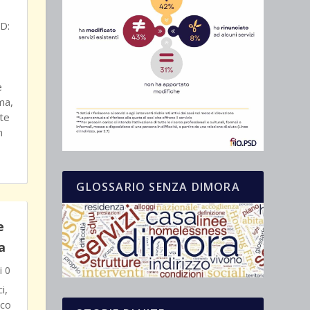
SD:
e
ma,
ste
n
GLOSSARIO SENZA DIMORA
e
a
 0
i,
ico