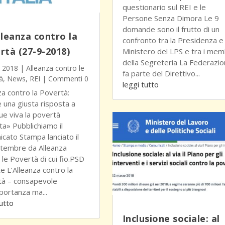
questionario sul REI e le
Persone Senza Dimora Le 9
domande sono il frutto di un
lleanza contro la
confronto tra la Presidenza e 
rtà (27-9-2018)
Ministero del LPS e tra i mem
della Segreteria La Federazi
, 2018
|
Alleanza contro le
fa parte del Direttivo...
à
,
News
,
REI
| Commenti 0
leggi tutto
za contro la Povertà:
 una giusta risposta a
ue viva la povertà
ta» Pubblichiamo il
cato Stampa lanciato il
tembre da Alleanza
 le Povertà di cui fio.PSD
te L’Alleanza contro la
tà – consapevole
mportanza ma...
tutto
Inclusione sociale: al