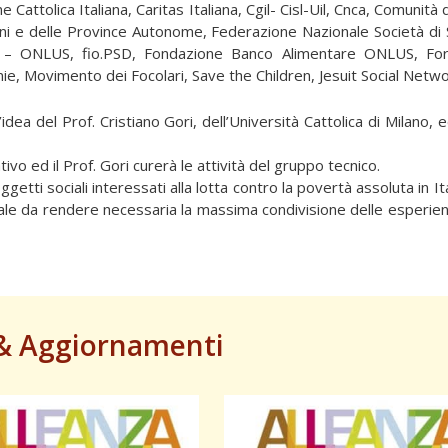
e Cattolica Italiana, Caritas Italiana, Cgil- Cisl-Uil, Cnca, Comunità d
ni e delle Province Autonome, Federazione Nazionale Società di
ano – ONLUS, fio.PSD, Fondazione Banco Alimentare ONLUS, Fo
e, Movimento dei Focolari, Save the Children, Jesuit Social Netwo
idea del Prof. Cristiano Gori, dell’Università Cattolica di Milano, 
ivo ed il Prof. Gori curerà le attività del gruppo tecnico.
ggetti sociali interessati alla lotta contro la povertà assoluta in Ita
a tale da rendere necessaria la massima condivisione delle esperie
& Aggiornamenti