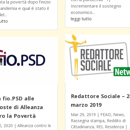
ta la povertà dopo l’inizio
Incrementare il sostegno
Pandemia e qual è stato il
economico...
el...
leggi tutto
tutto
Redattore Sociale – 2
 fio.PSD alle
marzo 2019
oste di Alleanza
Mar 29, 2019
|
FEAD
,
News
,
ro la Povertà
Rassegna stampa
,
Reddito di
, 2020
|
Alleanza contro le
Cittadinanza
,
REI
,
Residenza
|