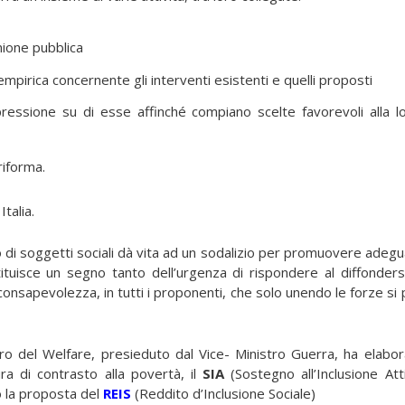
nione pubblica
pirica concernente gli interventi esistenti e quelli proposti
pressione su di esse affinché compiano scelte favorevoli alla l
riforma.
talia.
io di soggetti sociali dà vita ad un sodalizio per promuovere adeg
tituisce un segno tanto dell’urgenza di rispondere al diffonders
nsapevolezza, in tutti i proponenti, che solo unendo le forze si
ro del Welfare, presieduto dal Vice- Ministro Guerra, ha elabo
ura di contrasto alla povertà, il
SIA
(Sostegno all’Inclusione Att
o la proposta del
REIS
(Reddito d’Inclusione Sociale)