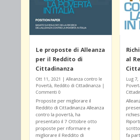
Le proposte di Alleanza
Rich
per il Reddito di
al R
Cittadinanza
Citt
Ott 11, 2021
|
Alleanza contro le
Lug 7,
Povertà
,
Reddito di Cittadinanza
|
Povert
Commenti 0
Cittad
Proposte per migliorare il
Allean
Reddito di Cittadinanza Alleanza
presen
contro la povertà, ha
richie
presentato il 7 Ottobre otto
Riport
proposte per riformare e
scritto
migliorare il Reddito di
fa par