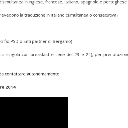
e simultanea in inglese, francese, italiano, spagnolo e portoghese
prevedono la
traduzione in italiano
(simultanea o consecutiva)
ci fio.PSD o Enti partner di Bergamo)
era singola con breakfast e cene del 23 e 24); per prenotazion
da contattare autonomamente
re 2014