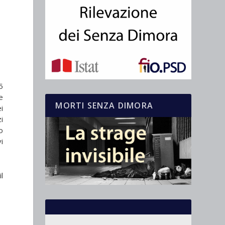
5
e
MORTI SENZA DIMORA
i
i
o
i
l