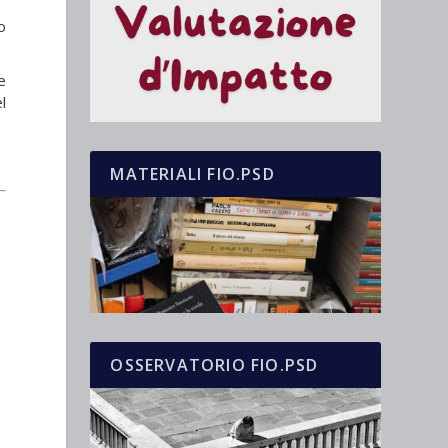
o
e
l
MATERIALI FIO.PSD
OSSERVATORIO FIO.PSD