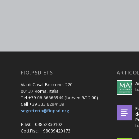
FIO.PSD ETS
ARTICOL
A
Via di Casal Boccone, 220
Lu
00137 Roma, Italia
Tel +39 06 56566944 (lun/ven 9/12.00)
Cell +39 333 6294139
F
segreteria@fiopsd.org
d
P
P.Iva: 03852830102
Lu
Cod.Fisc.: 98039420173