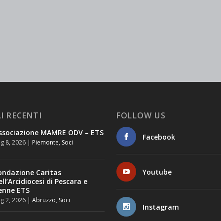
I RECENTI
FOLLOW US
ssociazione MAMRE ODV – ETS
Facebook
g 8, 2026
|
Piemonte
,
Soci
Youtube
ondazione Caritas
ell’Arcidiocesi di Pescara e
enne ETS
g 2, 2026
|
Abruzzo
,
Soci
Instagram