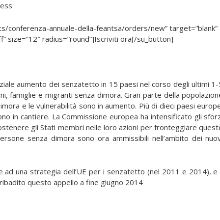
ness
nts/conferenza-annuale-della-feantsa/orders/new” target=”blank”
f” size=”12″ radius=”round”]Iscriviti ora[/su_button]
ziale aumento dei senzatetto in 15 paesi nel corso degli ultimi 1-
ni, famiglie e migranti senza dimora. Gran parte della popolazion
imora e le vulnerabilità sono in aumento. Più di dieci paesi europe
ono in cantiere. La Commissione europea ha intensificato gli sforz
sostenere gli Stati membri nelle loro azioni per fronteggiare quest
persone senza dimora sono ora ammissibili nell’ambito dei nuov
 ad una strategia dell’UE per i senzatetto (nel 2011 e 2014), e i
ribadito questo appello a fine giugno 2014