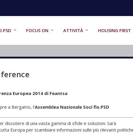
O.PSD
FOCUS ON
ATTIVITÀ
HOUSING FIRST
nference
renza Europea 2014 di Feantsa
pre a Bergamo, l’
Assemblea Nazionale Soci fio.PSD
er discutere di una vasta gamma di sfide e soluzioni. Sarà
utta Europa per scambiare informazioni sulle più rilevanti politich