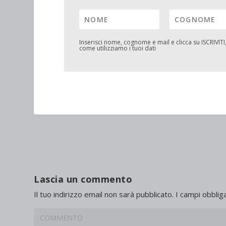
Inserisci nome, cognome e mail e clicca su
ISCRIVITI
come utilizziamo i tuoi dati
Lascia un commento
Il tuo indirizzo email non sarà pubblicato.
I campi obblig