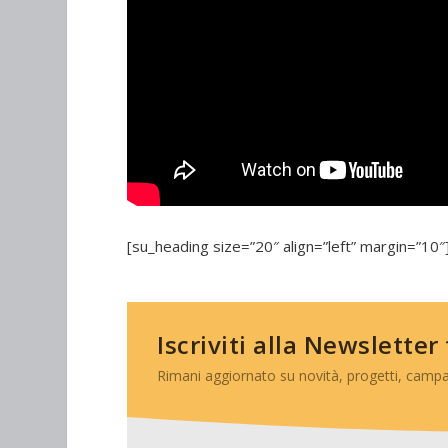
[su_heading size=”20″ align=”left” margin=”10
Iscriviti alla Newsletter
Rimani aggiornato su novità, progetti, campa