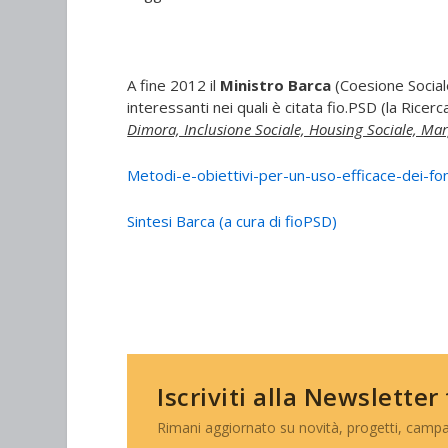
A fine 2012 il
Ministro Barca
(Coesione Sociale
interessanti nei quali è citata fio.PSD (la Ricer
Dimora, Inclusione Sociale, Housing Sociale, Mar
Metodi-e-obiettivi-per-un-uso-efficace-dei-f
Sintesi Barca (a cura di fioPSD)
Iscriviti alla Newsletter
Rimani aggiornato su novità, progetti, campa