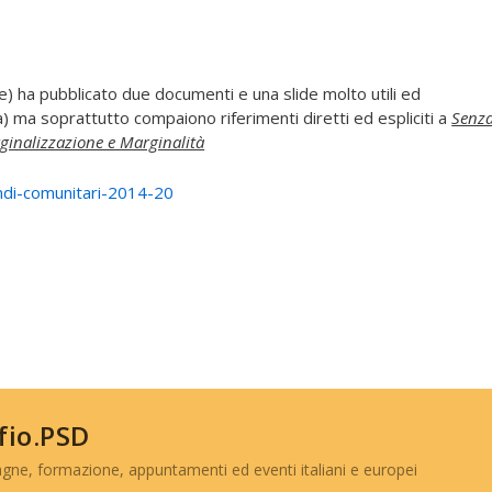
) ha pubblicato due documenti e una slide molto utili ed
ca) ma soprattutto compaiono riferimenti diretti ed espliciti a
Senz
ginalizzazione e Marginalità
ondi-comunitari-2014-20
 fio.PSD
gne, formazione, appuntamenti ed eventi italiani e europei