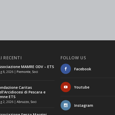
I RECENTI
FOLLOW US
ssociazione MAMRE ODV – ETS
Facebook
g 8, 2026
|
Piemonte
,
Soci
Youtube
ondazione Caritas
ell’Arcidiocesi di Pescara e
enne ETS
g 2, 2026
|
Abruzzo
,
Soci
Instagram
ssociazione Senza Margini