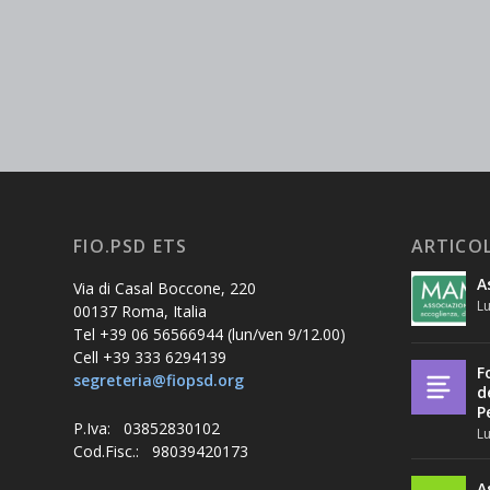
FIO.PSD ETS
ARTICOL
A
Via di Casal Boccone, 220
Lu
00137 Roma, Italia
Tel +39 06 56566944 (lun/ven 9/12.00)
Cell +39 333 6294139
F
segreteria@fiopsd.org
d
P
P.Iva: 03852830102
Lu
Cod.Fisc.: 98039420173
A