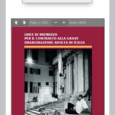
Page
1
/
108
Zoom
100%