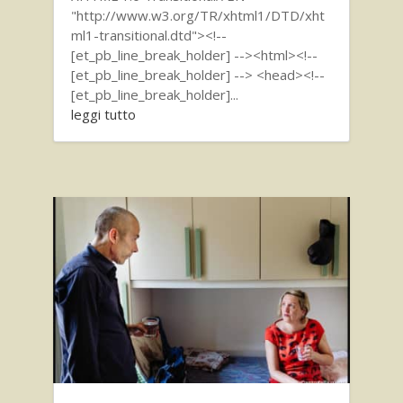
"http://www.w3.org/TR/xhtml1/DTD/xht
ml1-transitional.dtd"><!--
[et_pb_line_break_holder] --><html><!--
[et_pb_line_break_holder] --> <head><!--
[et_pb_line_break_holder]...
leggi tutto