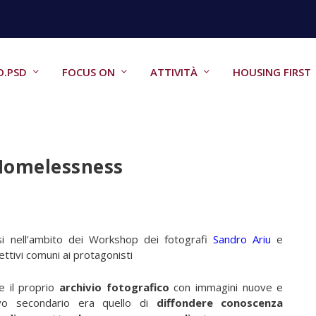
O.PSD
FOCUS ON
ATTIVITÀ
HOUSING FIRST
’Homelessness
i nell’ambito dei Workshop dei fotografi
Sandro Ariu
e
ttivi comuni ai protagonisti
e il proprio
archivio fotografico
con immagini nuove e
ivo secondario era quello di
diffondere conoscenza