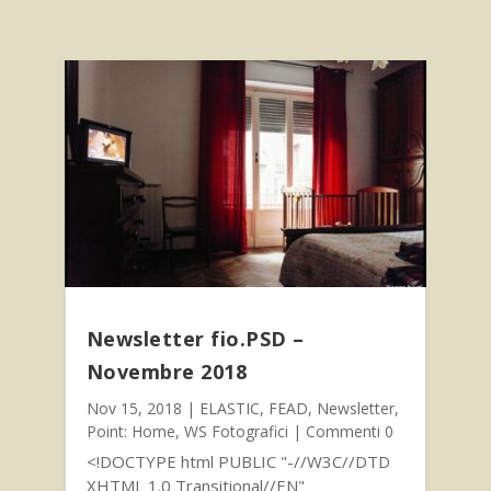
Newsletter fio.PSD –
Novembre 2018
Nov 15, 2018
|
ELASTIC
,
FEAD
,
Newsletter
,
Point: Home
,
WS Fotografici
| Commenti 0
<!DOCTYPE html PUBLIC "-//W3C//DTD
XHTML 1.0 Transitional//EN"