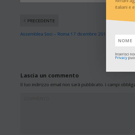
Rimani ag
italiani e 
PRECEDENTE
Assemblea Soci – Roma 17 dicembre 2015
Inserisci n
Privacy
puoi
Lascia un commento
Il tuo indirizzo email non sarà pubblicato.
I campi obblig