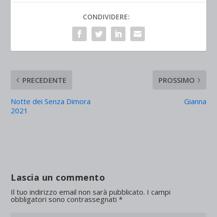
CONDIVIDERE:
PRECEDENTE
PROSSIMO
Notte dei Senza Dimora
Gianna
2021
Lascia un commento
Il tuo indirizzo email non sarà pubblicato.
I campi
obbligatori sono contrassegnati
*