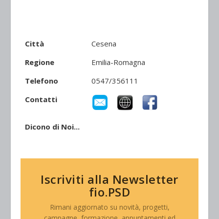
Città
Cesena
Regione
Emilia-Romagna
Telefono
0547/356111
Contatti
Dicono di Noi...
Iscriviti alla Newsletter
fio.PSD
Rimani aggiornato su novità, progetti,
campagne, formazione, appuntamenti ed