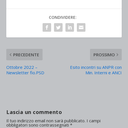
CONDIVIDERE:
PRECEDENTE
PROSSIMO
Ottobre 2022 –
Esito incontri su ANPR con
Newsletter fio.PSD
Min. Interni e ANCI
Lascia un commento
Il tuo indirizzo email non sarà pubblicato.
I campi
obbligatori sono contrassegnati
*