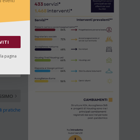
 eventi
VITI
lla pagina
SSIMO
i pratiche