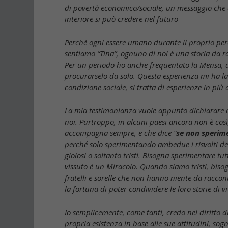
di povertà economico/sociale, un messaggio che di
interiore si può credere nel futuro
Perché ogni essere umano durante il proprio perc
sentiamo “Tina”, ognuno di noi è una storia da ra
Per un periodo ho anche frequentato la Mensa, d
procurarselo da solo. Questa esperienza mi ha l
condizione sociale, si tratta di esperienze in più
La mia testimonianza vuole appunto dichiarare che 
noi. Purtroppo, in alcuni paesi ancora non è così,
accompagna sempre, e che dice ”
se non sperimen
perché solo sperimentando ambedue i risvolti della 
gioiosi o soltanto tristi. Bisogna sperimentare tu
vissuto è un Miracolo. Quando siamo tristi, biso
fratelli e sorelle che non hanno niente da racc
la fortuna di poter condividere le loro storie di vi
Io semplicemente, come tanti, credo nel diritto di
propria esistenza in base alle sue attitudini, sogni