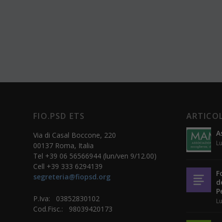
FIO.PSD ETS
ARTICOL
A
Via di Casal Boccone, 220
Lu
00137 Roma, Italia
Tel +39 06 56566944 (lun/ven 9/12.00)
Cell +39 333 6294139
F
segreteria@fiopsd.org
d
P
P.Iva: 03852830102
Lu
Cod.Fisc.: 98039420173