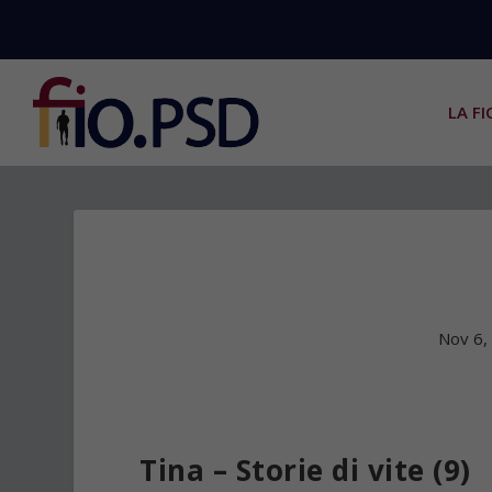
LA FI
Nov 6,
Tina
– Storie di vite (9)