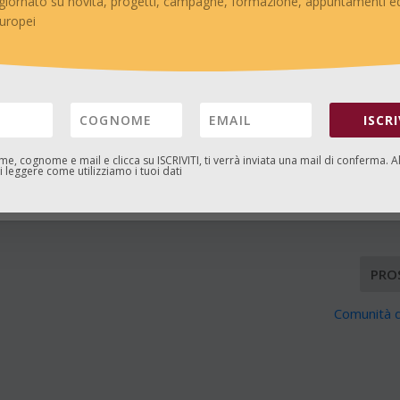
giornato su novità, progetti, campagne, formazione, appuntamenti ed
, ti verrà inviata una mail di conferma. Alla pagina
Privacy
puoi leggere
europei
ISCRI
ome, cognome e mail e clicca su
ISCRIVITI
, ti verrà inviata una mail di conferma. A
 leggere come utilizziamo i tuoi dati
ERE:
PRO
Comunità d