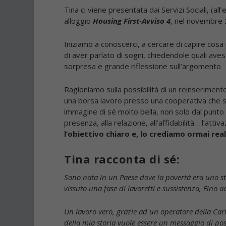
Tina ci viene presentata dai Servizi Sociali, (al
alloggio
Housing First-Avviso 4
, nel novembre
Iniziamo a conoscerci, a cercare di capire cosa
di aver parlato di sogni, chiedendole quali aves
sorpresa e grande riflessione sull’argomento
Ragioniamo sulla possibilità di un reinseriment
una borsa lavoro presso una cooperativa che si
immagine di sé molto bella, non solo dal punto 
presenza, alla relazione, all’affidabilità… l’at
l’obiettivo chiaro e, lo crediamo ormai rea
Tina racconta di sé:
Sono nata in un Paese dove la povertà era uno st
vissuto una fase di lavoretti e sussistenza, Fino a
Un lavoro vero, grazie ad un operatore della Cari
della mia storia vuole essere un messaggio di posi