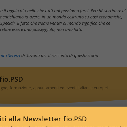
 il regalo più bello che tutti noi possiamo farci. Perché sorridere al
imentichiamo id avere. In un mondo costruito su basi economiche,
peciali. Il fatto che siamo venuti al mondo significa che ce
vrebbe essere una passeggiata, non una lotta
ità Servizi
di Savona per il racconto di questa storia
 fio.PSD
gne, formazione, appuntamenti ed eventi italiani e europei
viti alla Newsletter fio.PSD
ISCRIVITI