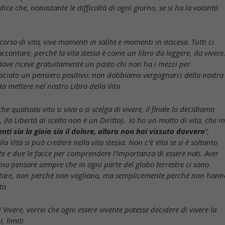
ce che, nonostante le difficoltà di ogni giorno, se si ha la volontà
orso di vita, vive momenti in salita e momenti in discesa. Tutti ci
ccontare, perché la vita stessa è come un libro da leggere, da vivere
ove riceve gratuitamente un pasto chi non ha i mezzi per
asciato un pensiero positivo: non dobbiamo vergognarci della nostra
 da mettere nel nostro Libro della Vita
qualsiasi vita si viva o si scelga di vivere, il finale lo decidiamo
 (la Libertà di scelta non è un Diritto).. Io ho un motto di vita, che m
ti sia la gioia sia il dolore, allora non hai vissuto davvero
”,
Vita si può credere nella vita stessa. Non c’è Vita se si è soltanto
tte e due le facce per comprendere l’importanza di essere nati. Aver
gna pensare sempre che in ogni parte del globo terrestre ci sono
ontare, non perché non vogliano, ma semplicemente perché non hann
ta
 Vivere, vorrei che ogni essere vivente potesse decidere di vivere la
, limiti