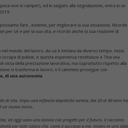
l’epoca vive in camper), ed in seguito alla segnalazione, entra in un
 2019
 possiamo fare , insieme, per migliorare la sua situazione. Ricordo
se per sé e per la sua vita, e ricordo anche la sua reazione di
o nel mondo del lavoro, da cui è lontana da diverso tempo. Inizia
 occupa di pulizie, e questa esperienza restituisce a Tina una
di vista della prestazione lavorativa, ma soprattutto rispetto alla
tivazione si trasforma in lavoro, e il cammino prosegue con
le, di una autonomia
ile di vita. Dopo una infanzia dopotutto serena, dai 20 ai 40 anni h
d un nuovo inizio..
tas, ed oggi sono una donna con progetti per il futuro. Il racconto
tività per tutti coloro che, come è successo a me, vivono in uno stat