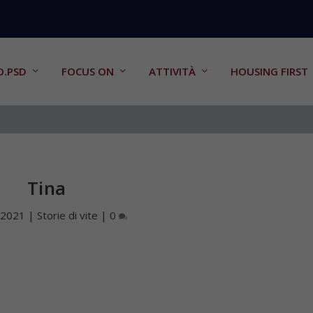
O.PSD
FOCUS ON
ATTIVITÀ
HOUSING FIRST
Tina
 2021
|
Storie di vite
|
0