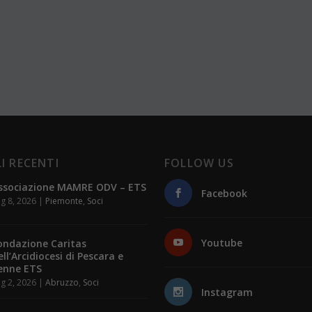
I RECENTI
FOLLOW US
ssociazione MAMRE ODV – ETS
Facebook
g 8, 2026
|
Piemonte
,
Soci
Youtube
ondazione Caritas
ell’Arcidiocesi di Pescara e
enne ETS
g 2, 2026
|
Abruzzo
,
Soci
Instagram