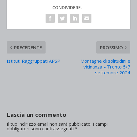
CONDIVIDERE:
PRECEDENTE
PROSSIMO
Istituti Raggruppati APSP
Montagne di solitudini e
vicinanza – Trento 5/7
settembre 2024
Lascia un commento
Il tuo indirizzo email non sarà pubblicato.
I campi
obbligatori sono contrassegnati
*