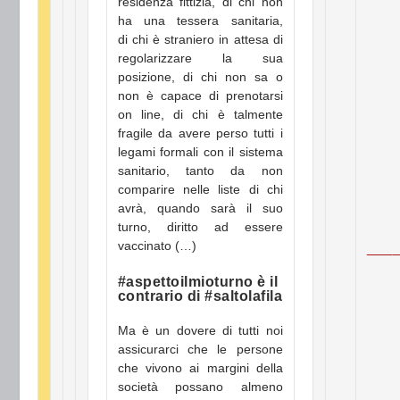
residenza fittizia, di chi non
ha una tessera sanitaria,
di chi è straniero in attesa di
regolarizzare la sua
posizione, di chi non sa o
non è capace di prenotarsi
on line, di chi è talmente
fragile da avere perso tutti i
legami formali con il sistema
sanitario, tanto da non
comparire nelle liste di chi
avrà, quando sarà il suo
turno, diritto ad essere
__
vaccinato (…)
#aspettoilmioturno è il
contrario di #saltolafila
Ma è un dovere di tutti noi
assicurarci che le persone
che vivono ai margini della
società possano almeno