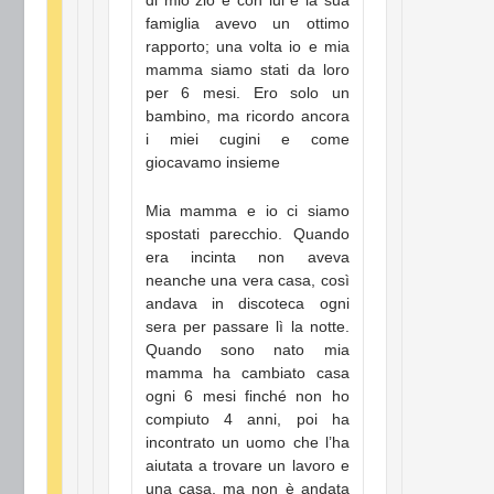
di mio zio e con lui e la sua
famiglia avevo un ottimo
rapporto; una volta io e mia
mamma siamo stati da loro
per 6 mesi. Ero solo un
bambino, ma ricordo ancora
i miei cugini e come
giocavamo insieme
Mia mamma e io ci siamo
spostati parecchio. Quando
era incinta non aveva
neanche una vera casa, così
andava in discoteca ogni
sera per passare lì la notte.
Quando sono nato mia
mamma ha cambiato casa
ogni 6 mesi finché non ho
compiuto 4 anni, poi ha
incontrato un uomo che l’ha
aiutata a trovare un lavoro e
una casa, ma non è andata