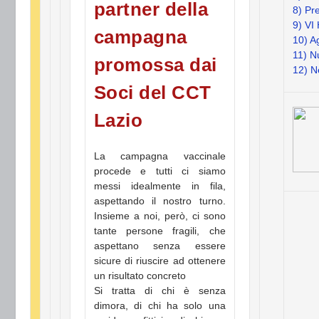
partner della
8) Pr
9) VI
campagna
10) A
11) N
promossa dai
12) N
Soci del CCT
Lazio
La campagna vaccinale
procede e tutti ci siamo
messi idealmente in fila,
aspettando il nostro turno.
Insieme a noi, però, ci sono
tante persone fragili, che
aspettano senza essere
sicure di riuscire ad ottenere
un risultato concreto
Si tratta di chi è senza
dimora, di chi ha solo una