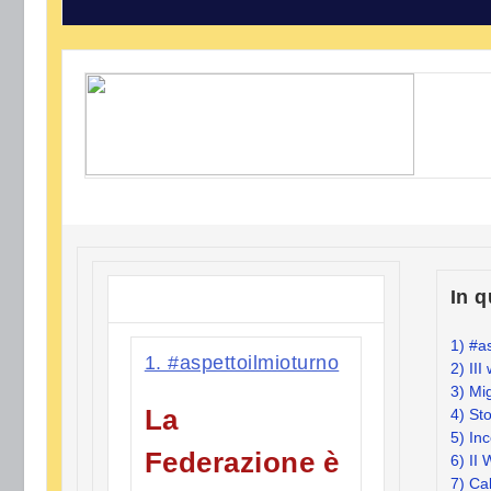
In 
1) #a
1. #aspettoilmioturno
2)
III
3) Mi
La
4) Sto
5) Inc
Federazione è
6) II
7) Ca