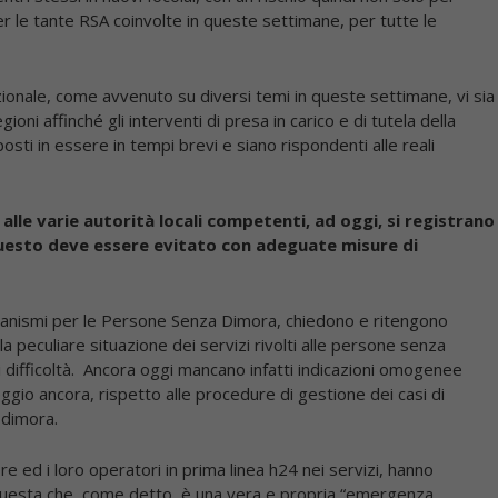
r le tante RSA coinvolte in queste settimane, per tutte le
onale, come avvenuto su diversi temi in queste settimane, vi sia
oni affinché gli interventi di presa in carico e di tutela della
osti in essere in tempi brevi e siano rispondenti alle reali
alle varie autorità locali competenti, ad oggi, si registrano
uesto deve essere evitato con adeguate misure di
Organismi per le Persone Senza Dimora, chiedono e ritengono
 peculiare situazione dei servizi rivolti alle persone senza
 difficoltà. Ancora oggi mancano infatti indicazioni omogenee
eggio ancora, rispetto alle procedure di gestione dei casi di
 dimora.
e ed i loro operatori in prima linea h24 nei servizi, hanno
questa che, come detto, è una vera e propria “emergenza