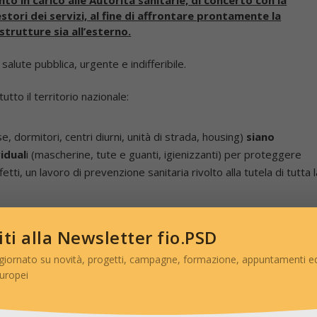
gestori dei servizi, al fine di affrontare prontamente la
 strutture sia all’esterno.
salute pubblica, urgente e indifferibile.
to il territorio nazionale:
e, dormitori, centri diurni, unità di strada, housing)
siano
vidual
i (mascherine, tute e guanti, igienizzanti) per proteggere
effetti, un lavoro di prevenzione sanitaria rivolto alla tutela di tutta 
 protezione alle persone senza dimora accolte e in strada;
viti alla Newsletter fio.PSD
iative emergenziali
da enti pubblici territoriali o da enti del terzo
u disposizione di Sindaci e Prefetti) dove poter accogliere:
giornato su novità, progetti, campagne, formazione, appuntamenti ed
europei
n quarantena; persone positive non sintomatiche o in via di
ti in contatto stretto con persone positive al virus. Ovviamente
 attrezzate o assistite per garantire eventuali interventi di