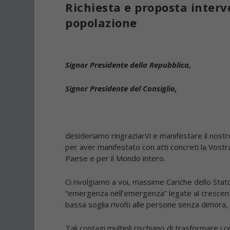
Richiesta e proposta interv
popolazione
Signor Presidente della Repubblica,
Signor Presidente del Consiglio,
desideriamo ringraziarVi e manifestare il nost
per aver manifestato con atti concreti la Vostra
Paese e per il Mondo intero.
Ci rivolgiamo a voi, massime Cariche dello Stat
“emergenza nell’emergenza” legate al crescente 
bassa soglia rivolti alle persone senza dimora, i 
Tali contagi multipli rischiano di trasformare i c