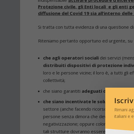
Protezione civile, gli Enti locali e gli enti 
diffusione del Covid 19 sia all’interno delle
Si tratta con tutta evidenza di una questione di 
Riteniamo pertanto opportuno ed urgente, su tut
che agli operatori sociali
dei servizi (mens
distribuiti dispositivi di protezione indi
loro e le persone vicine; il loro è, a tutti gli 
collettività;
che siano garantiti
adeguati dispositivi di
Iscri
che siano incentivate le soluzioni allogg
settore (anche facendo ricorso ad alberghi s
Rimani ag
italiani e 
persone senza dimora che devono rimanere i
negativizzazione; oppure coloro che sono sta
tali strutture dovranno essere adeguatamente