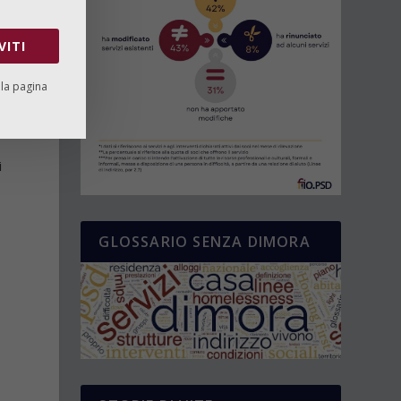
VITI
lla pagina
i
GLOSSARIO SENZA DIMORA