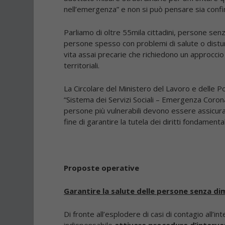
nell’emergenza” e non si può pensare sia confina
Parliamo di oltre 55mila cittadini, persone senz
persone spesso con problemi di salute o disturbi 
vita assai precarie che richiedono un approccio
territoriali.
La Circolare del Ministero del Lavoro e delle Po
“Sistema dei Servizi Sociali – Emergenza Coronavir
persone più vulnerabili devono essere assicurati
fine di garantire la tutela dei diritti fondamentali 
Proposte operative
Garantire la salute delle persone senza di
Di fronte all’esplodere di casi di contagio all’i
indispensabile
attivare procedure d’interven