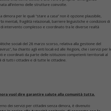
ta all’interno delle strutture coinvolte.
a dimora per le quali “stare a casa” non è opzione plausibile,
mentali, fragilità relazionali, barriere linguistiche e condizioni di
 di intervento complesso e coordinato tra le diverse realtà
litiche sociali del 28 marzo scorso, relativa alla gestione del
us”, ha chiarito agli enti locali ed alle Regioni, che i servizi per l
 e coordinati da parte delle istituzioni competenti territoriali al
di tutti i cittadini e di tutte le cittadine.
mora vuol dire garantire salute alla comunità tutta.
nterno dei servizi per cittadini senza dimora, è divenuto
to in carico alle Autorità sanitarie, di concerto con la