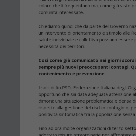
coloro che li frequentano ma, come già visto pe
comunità interessate.
Chiediamo quindi che da parte del Governo nazi
un intervento di orientamento e stimolo alle Regi
salute individuale e collettiva possano essere p
necessità dei territori.
Così come già comunicato nei giorni scorsi 
sempre più nuovi preoccupanti contagi. Q
contenimento e prevenzione.
I soci di fio.PSD, Federazione Italiana degli 
opportuno che sia data adeguata attenzione alla
dimora: una situazione problematica e densa di
rispetto alla gestione del rischio contagio o, p
positività sintomatica tra la popolazione senza
Fino ad ora molte organizzazioni di terzo settor
adottato misure straordinarie per affrontare 