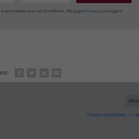
, ti verrà inviata una mail di conferma. Alla pagina
Privacy
puoi leggere
ERE:
PRO
Il Fatto Quotidiano – 7 a