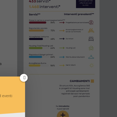
la
 eventi