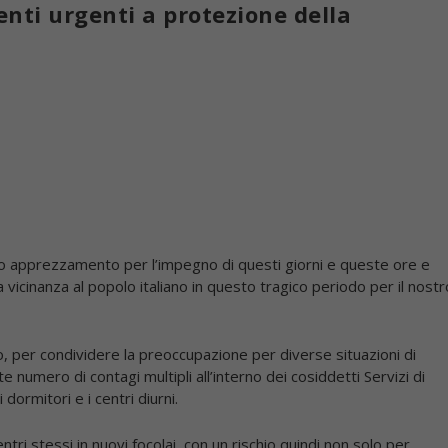
enti urgenti a protezione della
ro apprezzamento per l’impegno di questi giorni e queste ore e
 vicinanza al popolo italiano in questo tragico periodo per il nostr
o, per condividere la preoccupazione per diverse situazioni di
numero di contagi multipli all’interno dei cosiddetti Servizi di
dormitori e i centri diurni.
entri stessi in nuovi focolai, con un rischio quindi non solo per