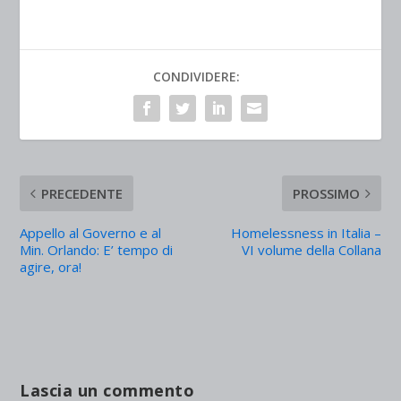
CONDIVIDERE:
PRECEDENTE
PROSSIMO
Appello al Governo e al
Homelessness in Italia –
Min. Orlando: E’ tempo di
VI volume della Collana
agire, ora!
Lascia un commento