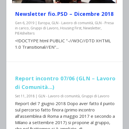
Newsletter fio.PSD – Dicembre 2018
Gen 6, 2019
|
Europa
,
GLN - Lavoro di comunità
,
GLN - Presa
in carico
,
Gruppi di Lavoro
,
Housing First
,
Newsletter
,
PIE4shelters
<!DOCTYPE html PUBLIC "-//W3C//DTD XHTML
1.0 Transitional//EN"...
Report incontro 07/06 (GLN – Lavoro
di Comunità…)
Set 11, 2018
|
GLN - Lavoro di comunità
,
Gruppi di Lavoro
Report del 7 giugno 2018 Dopo aver fatto il punto
sul percorso fatto finora (primo incontro
all’assemblea di Roma a maggio 2017 e secondo a
Milano a settembre 2017) si propone al gruppo,
che nel frattempo si è ampliato, di...