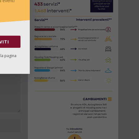
 eventi
settembre
VITI
lla pagina