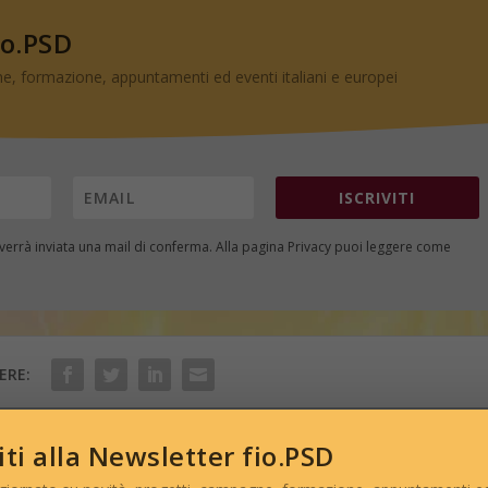
io.PSD
e, formazione, appuntamenti ed eventi italiani e europei
ISCRIVITI
i verrà inviata una mail di conferma. Alla pagina
Privacy
puoi leggere come
ERE:
viti alla Newsletter fio.PSD
PRO