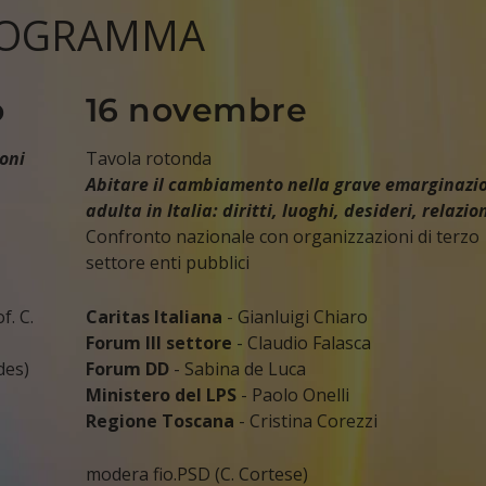
OGRAMMA
o
16 novembre
oni
Tavola rotonda
Abitare il cambiamento nella grave emarginazi
adulta in Italia: d
iritti, luoghi, desideri, relazio
Confronto nazionale con organizzazioni di terzo
settore enti pubblici
f. C.
Caritas Italiana
- Gianluigi Chiaro
Forum III settore
- Claudio Falasca
des)
Forum DD
- Sabina de Luca
Ministero del LPS
- Paolo Onelli
Regione Toscana
- Cristina Corezzi
modera fio.PSD (C. Cortese)