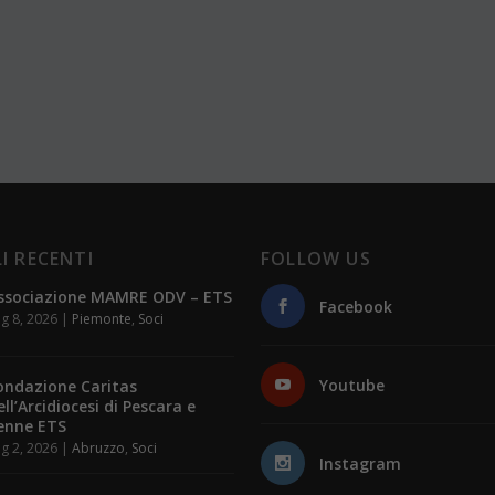
I RECENTI
FOLLOW US
ssociazione MAMRE ODV – ETS
Facebook
g 8, 2026
|
Piemonte
,
Soci
Youtube
ondazione Caritas
ell’Arcidiocesi di Pescara e
enne ETS
g 2, 2026
|
Abruzzo
,
Soci
Instagram