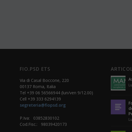
FIO.PSD ETS
ARTICOL
A
Via di Casal Boccone, 220
Lu
00137 Roma, Italia
Tel +39 06 56566944 (lun/ven 9/12.00)
Cell +39 333 6294139
F
segreteria@fiopsd.org
d
P
P.Iva: 03852830102
Lu
Cod.Fisc.: 98039420173