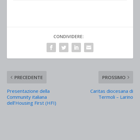
CONDIVIDERE:
PRECEDENTE
PROSSIMO
Presentazione della
Caritas diocesana di
Community italiana
Termoli – Larino
dell’Housing First (HFI)