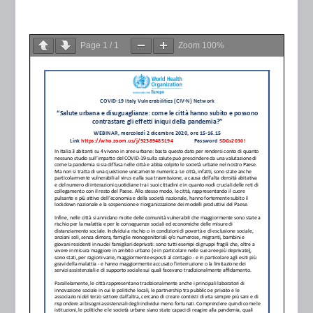
Page
1
/
1
Zoom
100%