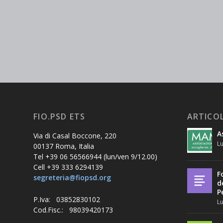
FIO.PSD ETS
ARTICOL
A
Via di Casal Boccone, 220
Lu
00137 Roma, Italia
Tel +39 06 56566944 (lun/ven 9/12.00)
Cell +39 333 6294139
F
segreteria@fiopsd.org
d
P
P.Iva: 03852830102
Lu
Cod.Fisc.: 98039420173