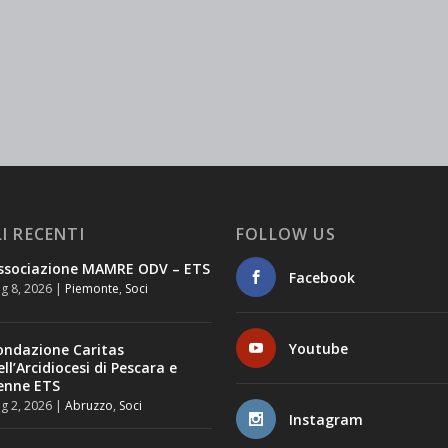
I RECENTI
FOLLOW US
ssociazione MAMRE ODV – ETS
Facebook
g 8, 2026
|
Piemonte
,
Soci
Youtube
ondazione Caritas
ell’Arcidiocesi di Pescara e
enne ETS
g 2, 2026
|
Abruzzo
,
Soci
Instagram