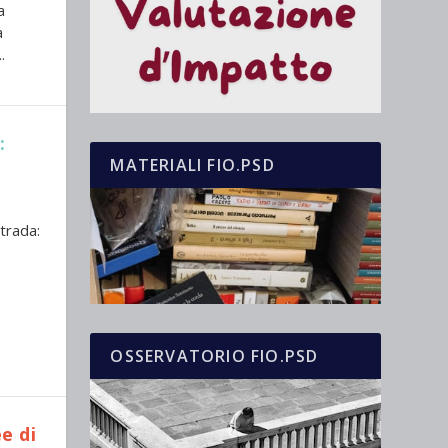
a
a
.
:
MATERIALI FIO.PSD
strada:
OSSERVATORIO FIO.PSD
e di