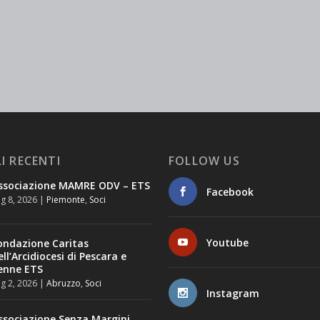
I RECENTI
FOLLOW US
ssociazione MAMRE ODV – ETS
Facebook
g 8, 2026
|
Piemonte
,
Soci
Youtube
ondazione Caritas
ell’Arcidiocesi di Pescara e
enne ETS
g 2, 2026
|
Abruzzo
,
Soci
Instagram
ssociazione Senza Margini