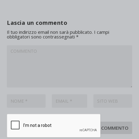
Lascia un commento
Il tuo indirizzo email non sarà pubblicato.
I campi
obbligatori sono contrassegnati
*