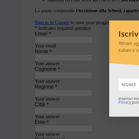
Iscri
Rimani ag
italiani e 
Inserisci n
Privacy
puoi