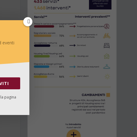
 eventi
VITI
lla pagina