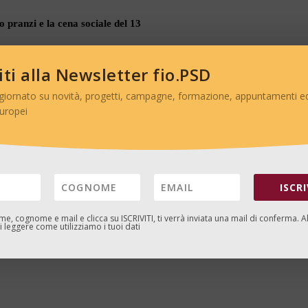
viti alla Newsletter fio.PSD
giornato su novità, progetti, campagne, formazione, appuntamenti ed
europei
ISCRI
ome, cognome e mail e clicca su
ISCRIVITI
, ti verrà inviata una mail di conferma. A
 leggere come utilizziamo i tuoi dati