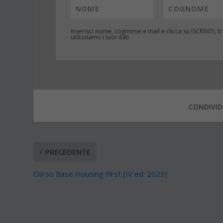
Inserisci nome, cognome e mail e clicca su
ISCRIVITI
, t
utilizziamo i tuoi dati
CONDIVID
PRECEDENTE
Corso Base Housing First (IV ed. 2023)