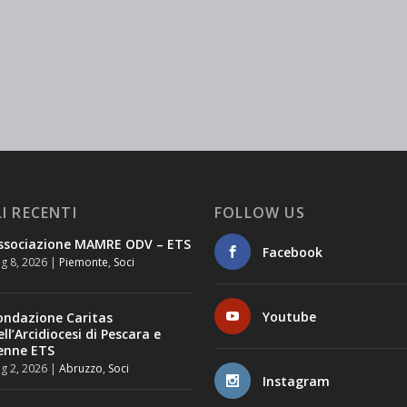
I RECENTI
FOLLOW US
ssociazione MAMRE ODV – ETS
Facebook
g 8, 2026
|
Piemonte
,
Soci
Youtube
ondazione Caritas
ell’Arcidiocesi di Pescara e
enne ETS
g 2, 2026
|
Abruzzo
,
Soci
Instagram