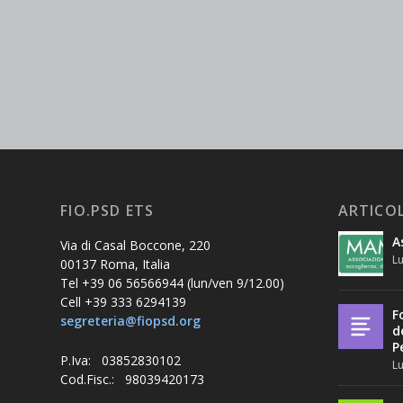
FIO.PSD ETS
ARTICOL
A
Via di Casal Boccone, 220
Lu
00137 Roma, Italia
Tel +39 06 56566944 (lun/ven 9/12.00)
Cell +39 333 6294139
F
segreteria@fiopsd.org
d
P
P.Iva: 03852830102
Lu
Cod.Fisc.: 98039420173