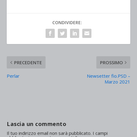
CONDIVIDERE:
PRECEDENTE
PROSSIMO
Perlar
Newsetter fio.PSD –
Marzo 2021
Lascia un commento
Il tuo indirizzo email non sarà pubblicato.
I campi