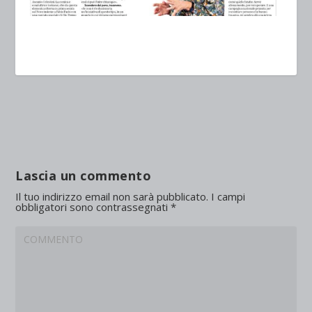
Lascia un commento
Il tuo indirizzo email non sarà pubblicato.
I campi
obbligatori sono contrassegnati
*