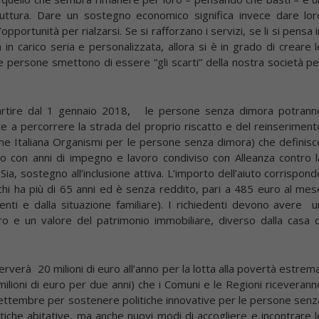
uttura. Dare un sostegno economico significa invece dare lor
pportunità per rialzarsi. Se si rafforzano i servizi, se li si pensa i
a in carico seria e personalizzata, allora si è in grado di creare l
 le persone smettono di essere “gli scarti” della nostra società pe
artire dal 1 gennaio 2018, le persone senza dimora potrann
e a percorrere la strada del proprio riscatto e del reinseriment
one Italiana Organismi per le persone senza dimora) che definisc
o con anni di impegno e lavoro condiviso con Alleanza contro l
 Sia, sostegno all’inclusione attiva. L’importo dell’aiuto corrispond
chi ha più di 65 anni ed è senza reddito, pari a 485 euro al mes
ti e dalla situazione familiare). I richiedenti devono avere u
ro e un valore del patrimonio immobiliare, diverso dalla casa d
rverà 20 milioni di euro all’anno per la lotta alla povertà estrema
ilioni di euro per due anni) che i Comuni e le Regioni riceverann
settembre per sostenere politiche innovative per le persone senz
itiche abitative, ma anche nuovi modi di accogliere e incontrare l