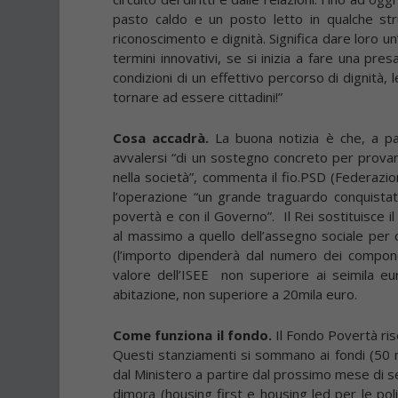
pasto caldo e un posto letto in qualche str
riconoscimento e dignità. Significa dare loro un’o
termini innovativi, se si inizia a fare una pres
condizioni di un effettivo percorso di dignità,
tornare ad essere cittadini!”
Cosa accadrà.
La buona notizia è che, a p
avvalersi “di un sostegno concreto per provar
nella società”, commenta il fio.PSD (Federazi
l’operazione “un grande traguardo conquistat
povertà e con il Governo”. Il Rei sostituisce il
al massimo a quello dell’assegno sociale per 
(l’importo dipenderà dal numero dei componen
valore dell’ISEE non superiore ai seimila eu
abitazione, non superiore a 20mila euro.
Come funziona il fondo.
Il Fondo Povertà rise
Questi stanziamenti si sommano ai fondi (50 m
dal Ministero a partire dal prossimo mese di 
dimora (housing first e housing led per le pol