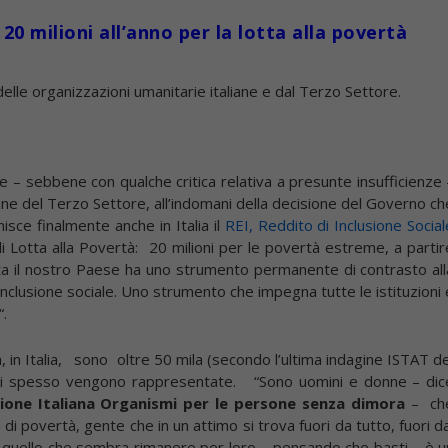
 20 milioni all’anno per la lotta alla povertà
le organizzazioni umanitarie italiane e dal Terzo Settore.
ve – sebbene con qualche critica relativa a presunte insufficienze 
ane del Terzo Settore, all’indomani della decisione del Governo ch
isce finalmente anche in Italia il
REI, Reddito di Inclusione Social
i Lotta alla Povertà: 20 milioni per le povertà estreme, a partir
olta il nostro Paese ha uno strumento permanente di contrasto all
inclusione sociale. Uno strumento che impegna tutte le istituzioni 
“.
in Italia, sono oltre 50 mila (secondo l’ultima indagine ISTAT de
cui spesso vengono rappresentate. “Sono uomini e donne – dic
zione Italiana Organismi per le persone senza dimora
– ch
 povertà, gente che in un attimo si trova fuori da tutto, fuori da
oggi quello che sembra rimanere per loro – pensando che basti – è u