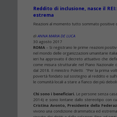
Reddito di inclusione, nasce il REI:
estrema
Reazioni al momento tutto sommato positive del
di
ANNA MARIA DE LUCA
30 agosto 2017
ROMA
– Si registrano le prime reazioni positi
nel mondo delle organizzazioni umanitarie itali
ieri ha approvato il decreto attuativo che defin
come misura strutturale nel Piano Nazionale d
dal 2018. Il ministro Poletti: “Per la prima v
povertà fondato sul sostegno al reddito e sull’
le comunità locali a stare a fianco dei più deboli
Chi sono i beneficiari.
Le persone senza casa, 
2014) e sono lontane dallo stereotipo con 
Cristina Avonto, Presidente della Federa
vivono una condizione drammatica ed estrema di
circuito dei diritti e dalle relazioni. Fino ad 