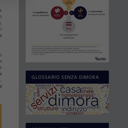
e
i
,
i
a
o
i
e
i
GLOSSARIO SENZA DIMORA
,
l