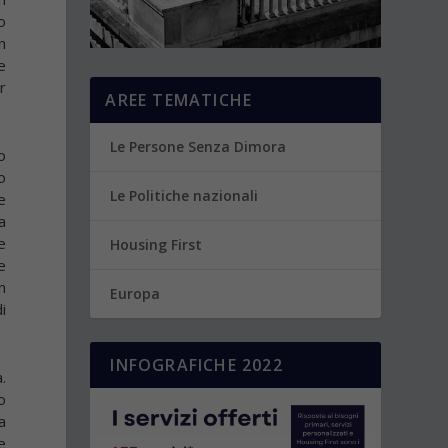
o
n
e
r
AREE TEMATICHE
Le Persone Senza Dimora
o
o
Le Politiche nazionali
e
a
e
Housing First
e
n
Europa
i
INFOGRAFICHE 2022
.
o
a
e