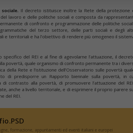
 sociale.
Il decreto istituisce inoltre la Rete della protezione 
o del lavoro e delle politiche sociali e composta da rappresentant
a permanente di confronto e programmazione delle politiche sociali
grammatiche del terzo settore, delle parti sociali e degli altr
ali e territoriali e ha l’obiettivo di rendere più omogeneo il sistem
 specifico del REI e al fine di agevolarne l’attuazione, il decret
 alla povertà, quale organismo di confronto permanente tra i divers
nica della Rete e l’istituzione dell’Osservatorio sulle povertà qual
to di predisporre un Rapporto biennale sulla povertà, in cu
 di contrasto alla povertà, di promuovere l’attuazione del REI
, anche a livello territoriale, e di esprimere il proprio parere su
ne del REI.
 fio.PSD
gne, formazione, appuntamenti ed eventi italiani e europei