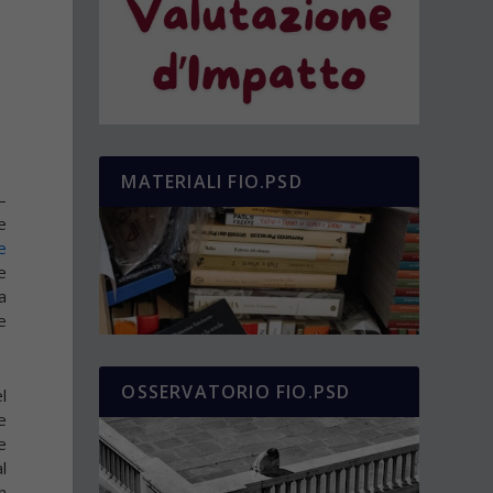
MATERIALI FIO.PSD
–
e
e
e
a
e
OSSERVATORIO FIO.PSD
l
e
e
l
n