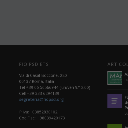
FIO.PSD ETS
ARTICOL
A
Via di Casal Boccone, 220
Lu
00137 Roma, Italia
Tel +39 06 56566944 (lun/ven 9/12.00)
Cell +39 333 6294139
F
segreteria@fiopsd.org
d
P
P.Iva: 03852830102
Lu
Cod.Fisc.: 98039420173
A