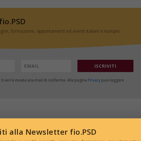
 fio.PSD
gne, formazione, appuntamenti ed eventi italiani e europei
ISCRIVITI
, ti verrà inviata una mail di conferma. Alla pagina
Privacy
puoi leggere
viti alla Newsletter fio.PSD