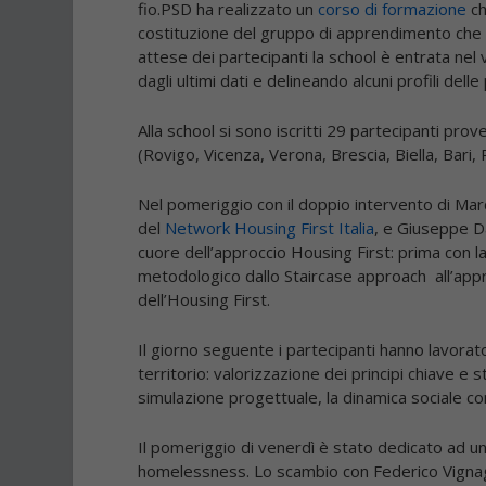
fio.PSD ha realizzato un
corso di formazione
ch
costituzione del gruppo di apprendimento che 
attese dei partecipanti la school è entrata ne
dagli ultimi dati e delineando alcuni profili del
Alla school si sono iscritti
29 partecipanti
prove
(Rovigo, Vicenza, Verona, Brescia, Biella, Bari,
Nel pomeriggio con il doppio intervento di
Mar
del
Network Housing First Italia
, e
Giuseppe D
cuore dell’approccio Housing First: prima con l
metodologico
dallo Staircase approach all’app
dell’Housing First
.
Il giorno seguente i partecipanti hanno lavora
territorio: valorizzazione dei principi chiave e 
simulazione progettuale, la dinamica sociale co
Il pomeriggio di venerdì è stato dedicato ad u
homelessness
. Lo scambio con
Federico Vigna