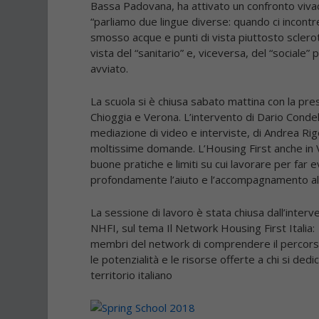
Bassa Padovana, ha attivato un confronto vivac
“parliamo due lingue diverse: quando ci incontr
smosso acque e punti di vista piuttosto scleroti
vista del “sanitario” e, viceversa, del “sociale”
avviato.
La scuola si è chiusa sabato mattina con la pr
Chioggia e Verona.
L’intervento di
Dario Condel
mediazione di video e interviste, di
Andrea Rig
moltissime domande. L’Housing First anche in Ve
buone pratiche e limiti su cui lavorare per fa
profondamente l’aiuto e l’accompagnamento al
La sessione di lavoro è stata chiusa dall’interv
NHFI, sul tema
Il Network Housing First Italia
membri del network di comprendere il percorso 
le potenzialità e le risorse offerte a chi si de
territorio italiano