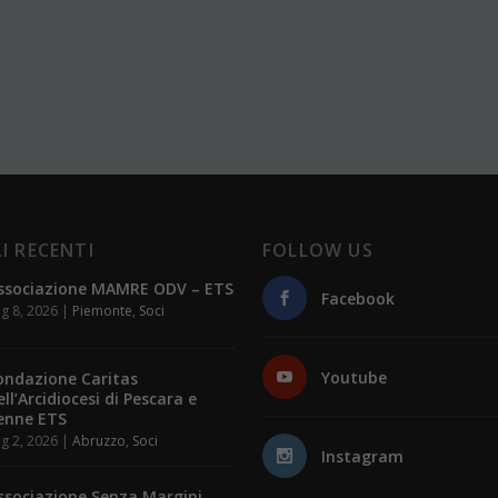
I RECENTI
FOLLOW US
ssociazione MAMRE ODV – ETS
Facebook
g 8, 2026
|
Piemonte
,
Soci
Youtube
ondazione Caritas
ell’Arcidiocesi di Pescara e
enne ETS
g 2, 2026
|
Abruzzo
,
Soci
Instagram
ssociazione Senza Margini