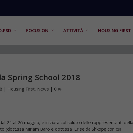
O.PSD
FOCUS ON
ATTIVITÀ
HOUSING FIRST
la Spring School 2018
18
|
Housing First
,
News
|
0
 dal 24 al 26 maggio, è iniziata col saluto delle rappresentanti dell
eto
(dott.ssa Miriam Baro e dott.ssa Eriselda Shkopi) con cui