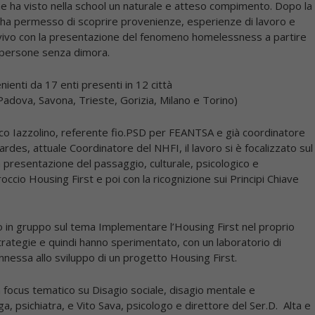
e ha visto nella school un naturale e atteso compimento. Dopo la
ha permesso di scoprire provenienze, esperienze di lavoro e
l vivo con la presentazione del fenomeno homelessness a partire
le persone senza dimora.
nienti da
17 enti
presenti in
12 città
 Padova, Savona, Trieste, Gorizia, Milano e Torino)
co Iazzolino
, referente fio.PSD per FEANTSA e già coordinatore
ardes
, attuale Coordinatore del NHFI, il lavoro si è focalizzato sul
a presentazione del passaggio, culturale, psicologico e
roccio Housing First
e poi con la ricognizione sui
Principi Chiave
to in gruppo sul tema
Implementare l’Housing First nel proprio
strategie
e quindi hanno sperimentato, con un laboratorio di
nnessa allo sviluppo di un progetto Housing First.
n focus tematico su
Disagio sociale, disagio mentale e
ga
, psichiatra, e
Vito Sava
, psicologo e direttore del Ser.D. Alta e