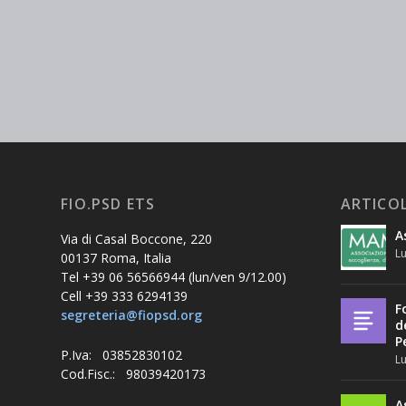
FIO.PSD ETS
ARTICOL
A
Via di Casal Boccone, 220
Lu
00137 Roma, Italia
Tel +39 06 56566944 (lun/ven 9/12.00)
Cell +39 333 6294139
F
segreteria@fiopsd.org
d
P
P.Iva: 03852830102
Lu
Cod.Fisc.: 98039420173
A