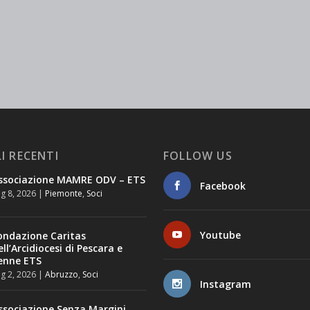
I RECENTI
FOLLOW US
ssociazione MAMRE ODV – ETS
Facebook
g 8, 2026
|
Piemonte
,
Soci
Youtube
ondazione Caritas
ell’Arcidiocesi di Pescara e
enne ETS
g 2, 2026
|
Abruzzo
,
Soci
Instagram
ssociazione Senza Margini