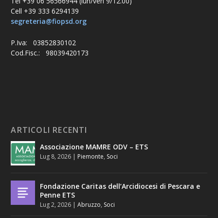
Tel +39 06 56566944 (lun/ven 9/12.00)
Cell +39 333 6294139
segreteria@fiopsd.org
P.Iva: 03852830102
Cod.Fisc.: 98039420173
ARTICOLI RECENTI
Associazione MAMRE ODV – ETS
Lug 8, 2026
|
Piemonte
,
Soci
Fondazione Caritas dell’Arcidiocesi di Pescara e
Penne ETS
Lug 2, 2026
|
Abruzzo
,
Soci