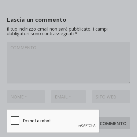
Lascia un commento
Il tuo indirizzo email non sarà pubblicato.
I campi
obbligatori sono contrassegnati
*