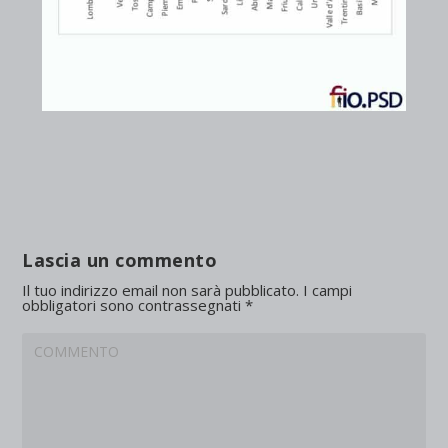
Lascia un commento
Il tuo indirizzo email non sarà pubblicato.
I campi
obbligatori sono contrassegnati
*