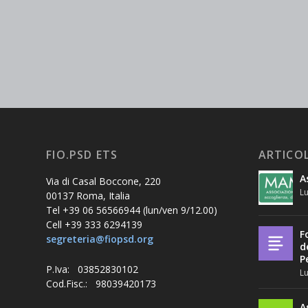
FIO.PSD ETS
ARTICOL
A
Via di Casal Boccone, 220
Lu
00137 Roma, Italia
Tel +39 06 56566944 (lun/ven 9/12.00)
Cell +39 333 6294139
F
segreteria@fiopsd.org
d
P
P.Iva: 03852830102
Lu
Cod.Fisc.: 98039420173
A