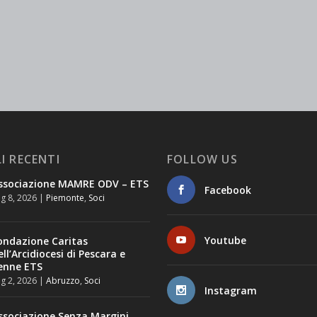
I RECENTI
FOLLOW US
ssociazione MAMRE ODV – ETS
Facebook
g 8, 2026
|
Piemonte
,
Soci
Youtube
ondazione Caritas
ell’Arcidiocesi di Pescara e
enne ETS
g 2, 2026
|
Abruzzo
,
Soci
Instagram
ssociazione Senza Margini