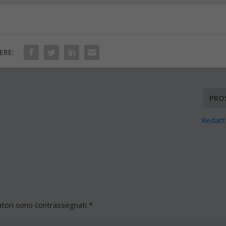
ERE:
PRO
Redatt
atori sono contrassegnati
*