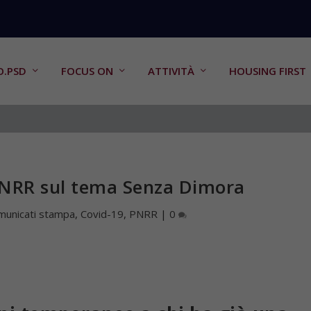
O.PSD
FOCUS ON
ATTIVITÀ
HOUSING FIRST
PNRR sul tema Senza Dimora
municati stampa
,
Covid-19
,
PNRR
|
0