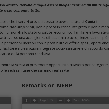
tina Avonto
,
devono dunque essere indipendenti da un limite rigi
o della comunità tutta.
icabile che i servizi previsti possano avere natura di
Centri
a come
One stop shop,
per la presa in carico integrata e per la me
, funzionali allo stato di salute, economico, familiare e lavorativo
, attraverso una accoglienza diffusa (micro accoglienze da non più 
 a persone vulnerabili con la possibilità di offrire spazi, aperti anc
facilitare altresì azioni integrate socio sanitarie e di raccordo co
 carico della persona condivisa.
molto la scelta di prevedere opportunità di lavoro per categorie
so le sedi sanitarie che saranno realizzate.
Remarks on NRRP
Page
1
/
3
Zoom
100%