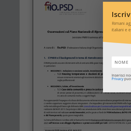
Iscri
Rimani ag
italiani e 
Inserisci n
Privacy
puoi