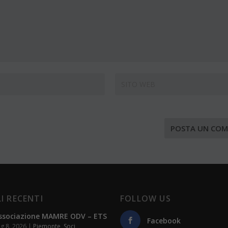
I RECENTI
FOLLOW US
ssociazione MAMRE ODV – ETS
Facebook
g 8, 2026
|
Piemonte
,
Soci