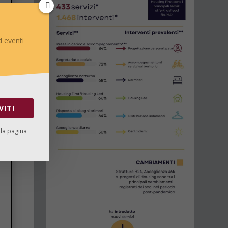
 eventi
VITI
lla pagina