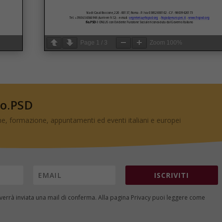
Page
1
/
3
Zoom
100%
io.PSD
e, formazione, appuntamenti ed eventi italiani e europei
ISCRIVITI
i verrà inviata una mail di conferma. Alla pagina
Privacy
puoi leggere come