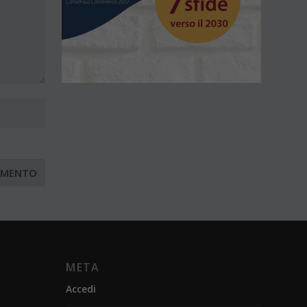
META
Accedi