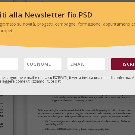
viti alla Newsletter fio.PSD
giornato su novità, progetti, campagne, formazione, appuntamenti ed
europei
ISCRI
ome, cognome e mail e clicca su
ISCRIVITI
, ti verrà inviata una mail di conferma. A
 leggere come utilizziamo i tuoi dati