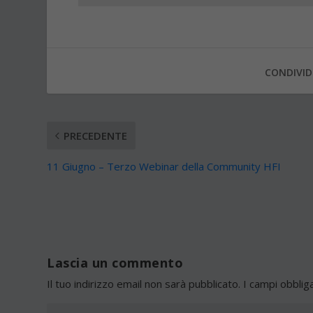
CONDIVID
PRECEDENTE
11 Giugno – Terzo Webinar della Community HFI
Lascia un commento
Il tuo indirizzo email non sarà pubblicato.
I campi obblig