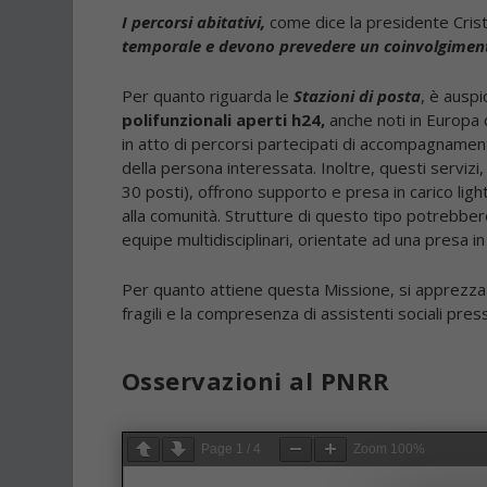
I percorsi abitativi,
come dice la presidente Cris
temporale e devono prevedere un coinvolgiment
Per quanto riguarda le
Stazioni di posta
, è ausp
polifunzionali aperti h24,
anche noti in Europ
in atto di percorsi partecipati di accompagnamento
della persona interessata. Inoltre, questi servizi
30 posti), offrono supporto e presa in carico light
alla comunità. Strutture di questo tipo potrebbero 
equipe multidisciplinari, orientate ad una presa in
Per quanto attiene questa Missione, si apprezza 
fragili e la compresenza di assistenti sociali pres
Osservazioni al PNRR
Page
1
/
4
Zoom
100%