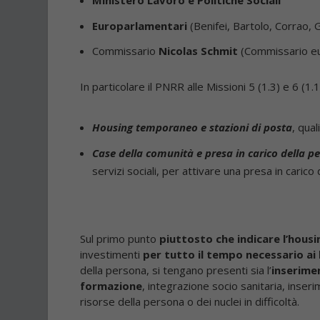
Ministero Lavoro e Politiche Sociali
Europarlamentari
(Benifei, Bartolo, Corrao, G
Commissario
Nicolas Schmit
(Commissario euro
In particolare il PNRR alle Missioni 5 (1.3) e 6 (1.
Housing temporaneo e stazioni di posta
, qual
Case della comunità e presa in carico della p
servizi sociali, per attivare una presa in carico 
Sul primo punto
piuttosto che indicare l’hou
investimenti
per tutto il tempo necessario ai 
della persona, si tengano presenti sia l’
inserime
formazione
, integrazione socio sanitaria, inser
risorse della persona o dei nuclei in difficoltà.