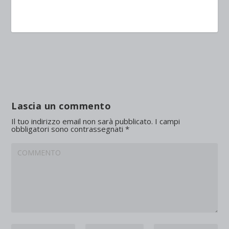
Lascia un commento
Il tuo indirizzo email non sarà pubblicato.
I campi
obbligatori sono contrassegnati
*