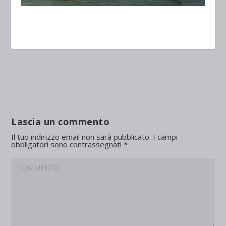
Lascia un commento
Il tuo indirizzo email non sarà pubblicato.
I campi
obbligatori sono contrassegnati
*