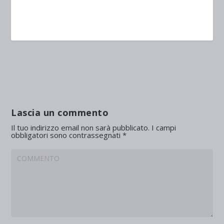
Lascia un commento
Il tuo indirizzo email non sarà pubblicato.
I campi
obbligatori sono contrassegnati
*