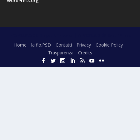
WordPress.org
Progettato da
| Alimentato da
Elegant Themes
WordPress
Home
la fio.PSD
Contatti
Privacy
Cookie Policy
Trasparenza
Credits