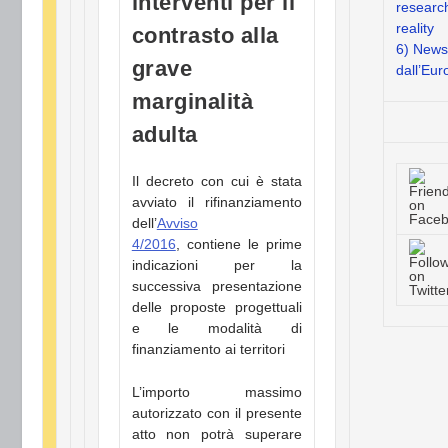
interventi per il
researc
reality
contrasto alla
6) News
grave
dall’Eur
marginalità
adulta
Il decreto con cui è stata
avviato il rifinanziamento
dell’
Avviso
4/2016
, contiene le prime
indicazioni per la
successiva presentazione
delle proposte progettuali
e le modalità di
finanziamento ai territori
L’importo massimo
autorizzato con il presente
atto non potrà superare