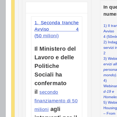
In qu
nume
1. Seconda tranche
1) II tr
Avviso 4
Avviso
(50
milioni)
4 (50ml
2) Indag
Il Ministero del
servizi 
2
Lavoro e delle
3) Webi
ervizi al
Politiche
persona
Sociali ha
mondo
4)
confermato
Webina
il
d-19 e
secondo
Homele
finanziamento di 50
5) Webi
agli
Housing 
milioni
– From