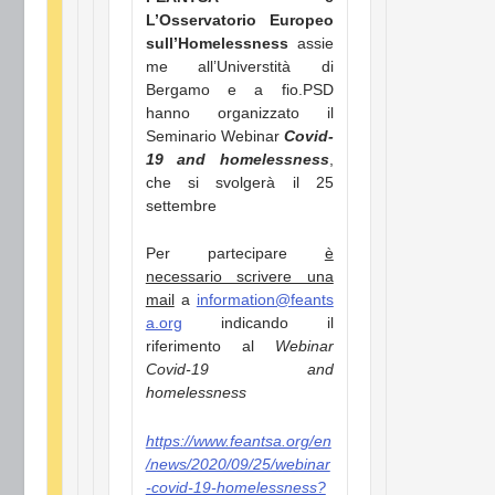
L’Osservatorio Europeo
sull’Homelessness
assie
me all’Universtità di
Bergamo e a fio.PSD
hanno organizzato il
Seminario Webinar
Covid-
19 and homelessness
,
che si svolgerà il 25
settembre
Per partecipare
è
necessario scrivere una
mail
a
information@feants
a.org
indicando il
riferimento al
Webinar
Covid-19 and
homelessness
https://www.feantsa.org/en
/news/2020/09/25/webinar
-covid-19-homelessness?