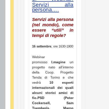
Servizi alla
persona….
Servizi alla persona
(nel mondo), come
essere “utili” in
tempi di regole?
16 settembre
, ore 1630-1900
Webinar
promosso
I.magine
un
progetto nato all’interno
della Coop. Progetto
Tenda di Torino e che
vedrà
10 esperti
internazionali dei quali
alcuni storici amici di
fio.PSD (Peter
Cockersell, Sam
Tsemberis, Marco