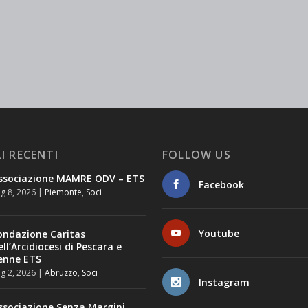
I RECENTI
FOLLOW US
ssociazione MAMRE ODV – ETS
Facebook
g 8, 2026
|
Piemonte
,
Soci
Youtube
ondazione Caritas
ell’Arcidiocesi di Pescara e
enne ETS
g 2, 2026
|
Abruzzo
,
Soci
Instagram
ssociazione Senza Margini