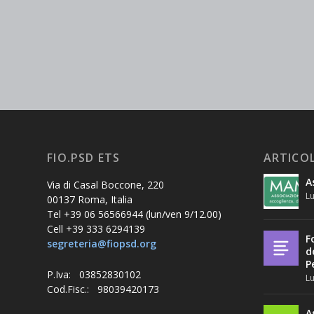
FIO.PSD ETS
ARTICOL
A
Via di Casal Boccone, 220
Lu
00137 Roma, Italia
Tel +39 06 56566944 (lun/ven 9/12.00)
Cell +39 333 6294139
F
segreteria@fiopsd.org
d
P
P.Iva: 03852830102
Lu
Cod.Fisc.: 98039420173
A