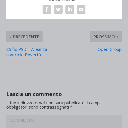
PRECEDENTE
PROSSIMO
CS fio.PSD – Alleanza
Open Group
contro le Povertà
Lascia un commento
Il tuo indirizzo email non sarà pubblicato.
I campi
obbligatori sono contrassegnati
*