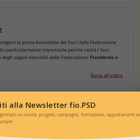
1
svolgerà la prima Assemblea dei Soci della Federazione
to particolarmente importante perché vedrà i Soci
o degli organi esecutivi della Federazione:
Presidente e
Torna all’indice
viti alla Newsletter fio.PSD
giornato su novità, progetti, campagne, formazione, appuntamenti ed
europei