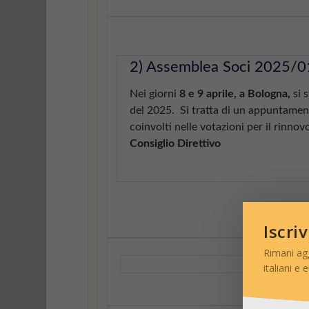
2) Assemblea Soci 2025/0
Nei giorni
8 e 9 aprile, a Bologna,
si 
del 2025. Si tratta di un appuntamen
coinvolti nelle votazioni per il rinnov
Consiglio Direttivo
Iscri
Rimani ag
italiani e 