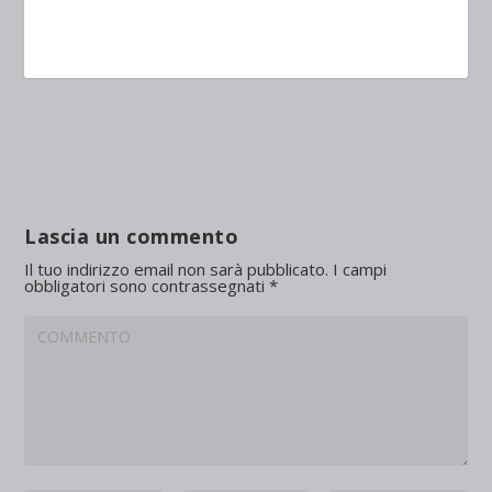
Lascia un commento
Il tuo indirizzo email non sarà pubblicato.
I campi
obbligatori sono contrassegnati
*