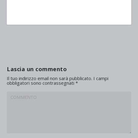
Lascia un commento
Il tuo indirizzo email non sarà pubblicato.
I campi
obbligatori sono contrassegnati
*