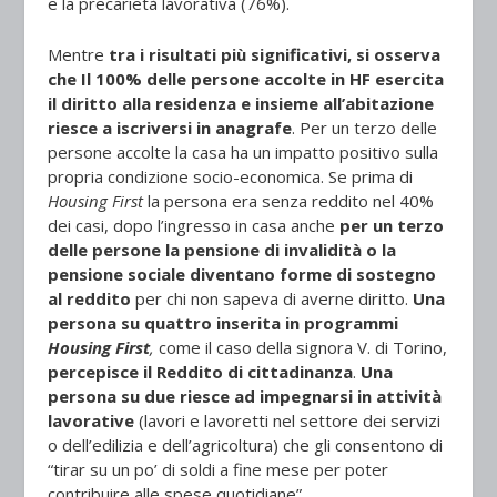
e la precarietà lavorativa (76%).
Mentre
tra i risultati più significativi, si osserva
che Il 100% delle persone accolte in HF esercita
il diritto alla residenza e insieme all’abitazione
riesce a iscriversi in anagrafe
. Per un terzo delle
persone accolte la casa ha un impatto positivo sulla
propria condizione socio-economica. Se prima di
Housing First
la persona era senza reddito nel 40%
dei casi, dopo l’ingresso in casa anche
per un terzo
delle persone la pensione di invalidità o la
pensione sociale diventano forme di sostegno
al reddito
per chi non sapeva di averne diritto.
Una
persona su quattro inserita in programmi
Housing First
,
come il caso della signora V. di Torino,
percepisce il Reddito di cittadinanza
.
Una
persona su due riesce ad impegnarsi in attività
lavorative
(lavori e lavoretti nel settore dei servizi
o dell’edilizia e dell’agricoltura) che gli consentono di
“tirar su un po’ di soldi a fine mese per poter
contribuire alle spese quotidiane”.