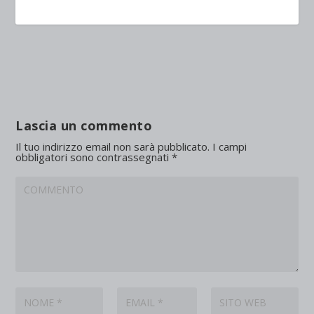
Lascia un commento
Il tuo indirizzo email non sarà pubblicato.
I campi
obbligatori sono contrassegnati
*