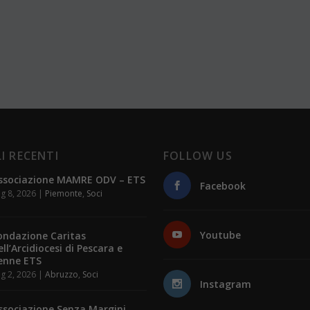
I RECENTI
FOLLOW US
ssociazione MAMRE ODV – ETS
Facebook
g 8, 2026
|
Piemonte
,
Soci
Youtube
ondazione Caritas
ell’Arcidiocesi di Pescara e
enne ETS
g 2, 2026
|
Abruzzo
,
Soci
Instagram
ssociazione Senza Margini