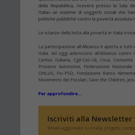
della Repubblica, riceverà presso la
Sala d
Italia» un insieme di soggetti sociali che ha
politiche pubbliche contro la povertà assoluta 
Le istanze della lotta alla povertà in Italia tro
La partecipazione all’Alleanza è aperta a tutti i
Italia. Ad oggi aderiscono all’
Alleanza contro l
Caritas Italiana, Cgil-Cisl-Uil, Cnca, Comuni
Province Autonome, Federazione Nazionale So
ONLUS, Fio-PSD, Fondazione Banco Aliment
Movimento dei Focolari, Save the Children, Jesu
Per approfondire…
Iscriviti alla Newsletter
Rimani aggiornato su novità, progetti, campa