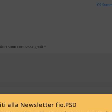
CS Summ
atori sono contrassegnati
*
viti alla Newsletter fio.PSD