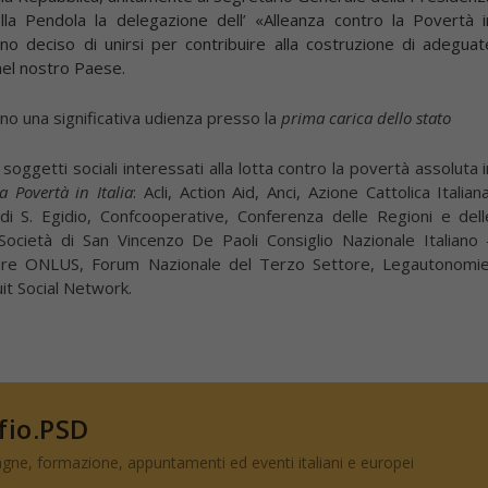
ella Pendola
la delegazione dell’ «Alleanza contro la Povertà i
nno deciso di unirsi per contribuire alla costruzione di adeguat
nel nostro Paese.
vano una significativa udienza presso la
prima carica dello stato
 soggetti sociali interessati alla lotta contro la povertà assoluta i
a Povertà in Italia
: Acli, Action Aid, Anci, Azione Cattolica Italian
tà di S. Egidio, Confcooperative, Conferenza delle Regioni e dell
cietà di San Vincenzo De Paoli Consiglio Nazionale Italiano 
are ONLUS, Forum Nazionale del Terzo Settore, Legautonomie
it Social Network.
 fio.PSD
gne, formazione, appuntamenti ed eventi italiani e europei