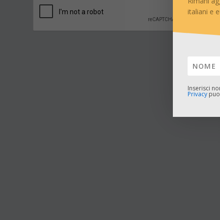
Rimani ag
italiani e 
Inserisci n
Privacy
puoi