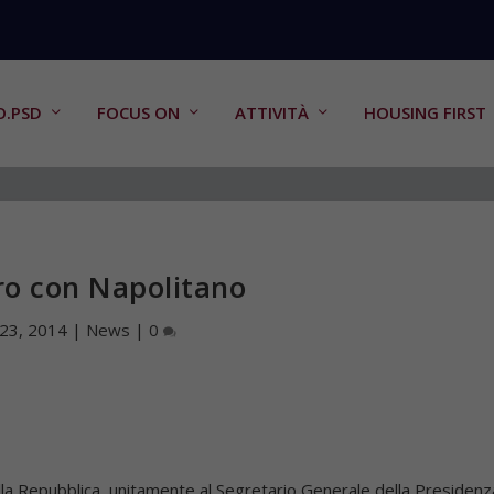
O.PSD
FOCUS ON
ATTIVITÀ
HOUSING FIRST
ro con Napolitano
 23, 2014
|
News
|
0
lla Repubblica, unitamente al Segretario Generale della Presidenz