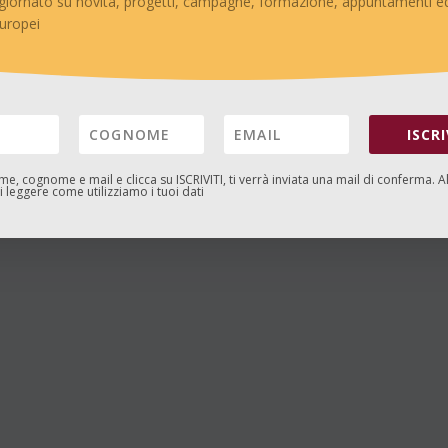
giornato su novità, progetti, campagne, formazione, appuntamenti ed
europei
ISCRI
ome, cognome e mail e clicca su
ISCRIVITI
, ti verrà inviata una mail di conferma. A
 leggere come utilizziamo i tuoi dati