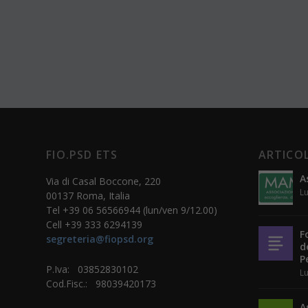
FIO.PSD ETS
ARTICOL
A
Via di Casal Boccone, 220
Lu
00137 Roma, Italia
Tel +39 06 56566944 (lun/ven 9/12.00)
Cell +39 333 6294139
F
segreteria@fiopsd.org
d
P
P.Iva: 03852830102
Lu
Cod.Fisc.: 98039420173
A