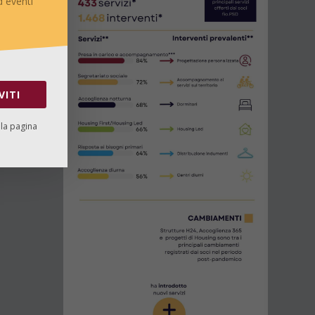
 eventi
VITI
lla pagina