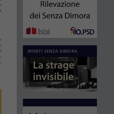
n
e
n
a,
e
MORTI SENZA DIMORA
–
,