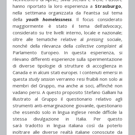
hanno riportato la loro esperienza a
Strasburgo
,
nella settimana organizzata da Feantsa sul tema
della
youth homelessness
. Il focus considerato
maggiormente è stato il tema dell’
advocacy
,
considerato su tre livelli: interno, locale e nazionale;
oltre alle tematiche relative al
pressing
sociale,
nonché della rilevanza della
collective complaint
al
Parlamento Europeo. In questa esperienza, si
rilevano differenti esperienze sulla sperimentazione
di diverse tipologie di strutture di accoglienza in
Canada e in alcuni stati europei. I contenuti emersi in
questa
study session
verranno resi fruibili non solo ai
membri del Gruppo, ma anche ai soci, affinché non
vadano persi. A questo proposito Stefano Galliani ha
illustrato al Gruppo il questionario relativo agli
strumenti anti-emarginazione giovanile, questionario
che essendo solo in lingua inglese rende difficile la
stessa divulgazione in Italia. Per questo
sarà tradotto in lingua italiana così da poterlo
inoltrare alle diverse realtà italiane conosciute da