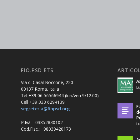
FIO.PSD ETS
ARTICOL
A
Via di Casal Boccone, 220
Lu
00137 Roma, Italia
Tel +39 06 56566944 (lun/ven 9/12.00)
Cell +39 333 6294139
F
segreteria@fiopsd.org
d
P
P.Iva: 03852830102
Lu
Cod.Fisc.: 98039420173
A