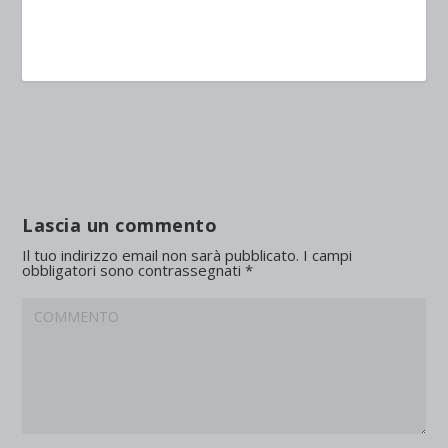
Lascia un commento
Il tuo indirizzo email non sarà pubblicato.
I campi
obbligatori sono contrassegnati
*