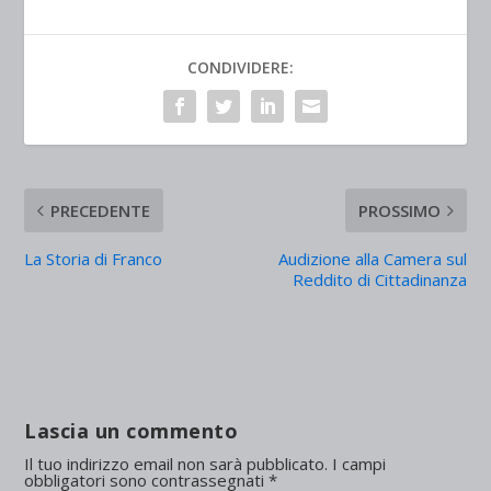
CONDIVIDERE:
PRECEDENTE
PROSSIMO
La Storia di Franco
Audizione alla Camera sul
Reddito di Cittadinanza
Lascia un commento
Il tuo indirizzo email non sarà pubblicato.
I campi
obbligatori sono contrassegnati
*