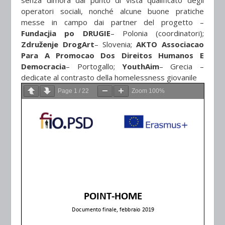
senza dimora dal punto di vista qualificato degli
operatori sociali, nonché alcune buone pratiche
messe in campo dai partner del progetto –
Fundacjia po DRUGIE
– Polonia (coordinatori);
Združenje DrogArt
– Slovenia;
AKTO Associacao
Para A Promocao Dos Direitos Humanos E
Democracia
– Portogallo;
YouthAim
– Grecia –
dedicate al contrasto della homelessness giovanile
Page
1
/
22
Zoom
100%