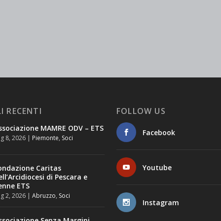
I RECENTI
FOLLOW US
ssociazione MAMRE ODV – ETS
Facebook
g 8, 2026
|
Piemonte
,
Soci
Youtube
ondazione Caritas
ell’Arcidiocesi di Pescara e
enne ETS
g 2, 2026
|
Abruzzo
,
Soci
Instagram
ssociazione Senza Margini