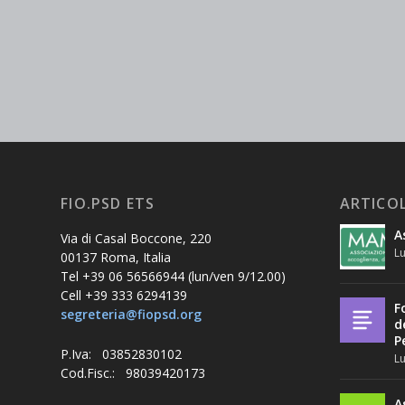
FIO.PSD ETS
ARTICOL
A
Via di Casal Boccone, 220
Lu
00137 Roma, Italia
Tel +39 06 56566944 (lun/ven 9/12.00)
Cell +39 333 6294139
F
segreteria@fiopsd.org
d
P
P.Iva: 03852830102
Lu
Cod.Fisc.: 98039420173
A