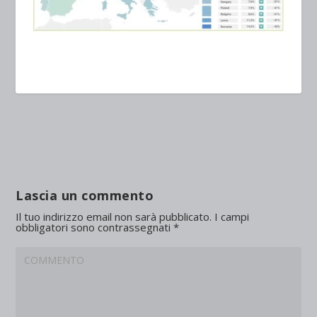
Lascia un commento
Il tuo indirizzo email non sarà pubblicato.
I campi
obbligatori sono contrassegnati
*