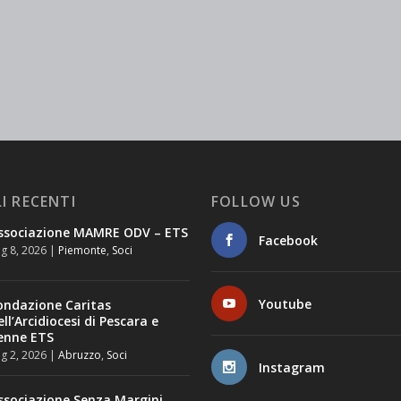
I RECENTI
FOLLOW US
ssociazione MAMRE ODV – ETS
Facebook
g 8, 2026
|
Piemonte
,
Soci
Youtube
ondazione Caritas
ell’Arcidiocesi di Pescara e
enne ETS
g 2, 2026
|
Abruzzo
,
Soci
Instagram
ssociazione Senza Margini