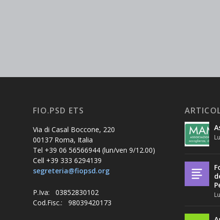
FIO.PSD ETS
ARTICOL
A
Via di Casal Boccone, 220
Lu
00137 Roma, Italia
Tel +39 06 56566944 (lun/ven 9/12.00)
Cell +39 333 6294139
F
segreteria@fiopsd.org
d
P
P.Iva: 03852830102
Lu
Cod.Fisc.: 98039420173
A